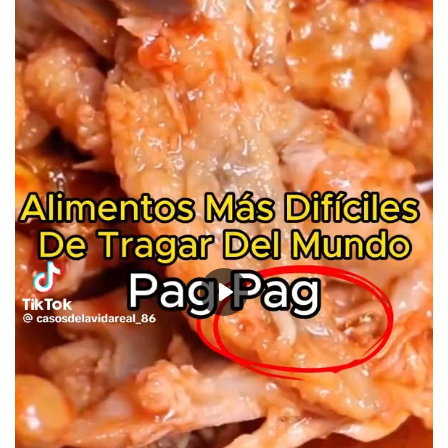
Deportes
Cine y TV
Videos virales
Tecnología
Podcast y Audios
Play