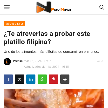
Videos virales
¿Te atreverías a probar este
Contáctenos
platillo filipino?
Noticias
Uno de los alimentos más difíciles de consumir en el mundo.
TV en Vivo
Prensa
Mar 18, 2024 - 16:15
0
Actualizado: Mar 18, 2024 - 16:15
En Vivo
Las 12 Play
Fotos
Empresas