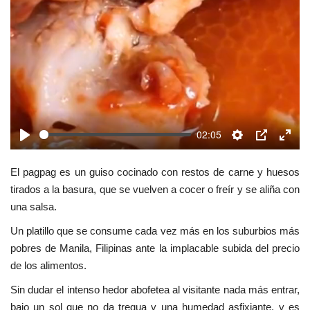
02:05
Play
Settings
PIP
Enter
fulls
El pagpag es un guiso cocinado con restos de carne y huesos
tirados a la basura, que se vuelven a cocer o freír y se aliña con
una salsa.
Un platillo que se consume cada vez más en los suburbios más
pobres de Manila, Filipinas ante la implacable subida del precio
de los alimentos.
Sin dudar el intenso hedor abofetea al visitante nada más entrar,
bajo un sol que no da tregua y una humedad asfixiante, y es