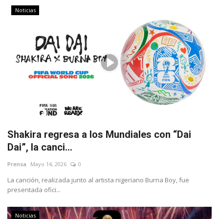
Noticias
Shakira regresa a los Mundiales con “Dai
Dai”, la canci...
Prensa
Mayo 14, 2026
0
La canción, realizada junto al artista nigeriano Burna Boy, fue
presentada ofici...
Noticias