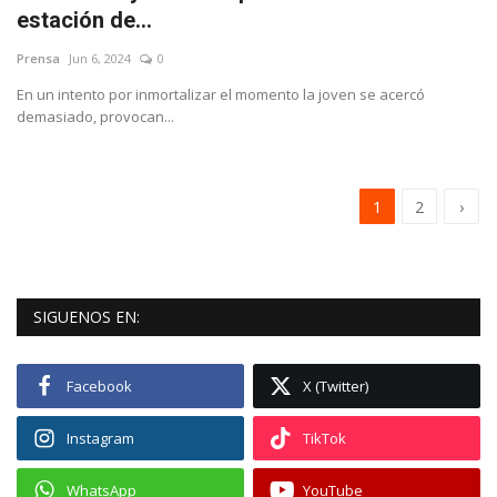
estación de...
Prensa
Jun 6, 2024
0
En un intento por inmortalizar el momento la joven se acercó
demasiado, provocan...
1
2
›
SIGUENOS EN:
Facebook
X (Twitter)
Instagram
TikTok
WhatsApp
YouTube