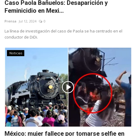
Caso Paola Bañuelos: Desaparición y
Feminicidio en Mexi...
Prensa
Jul 12, 2024
0
La línea de investigación del caso de Paola se ha centrado en el
conductor de DiDi.
Noticias
México: mujer fallece por tomarse selfie en