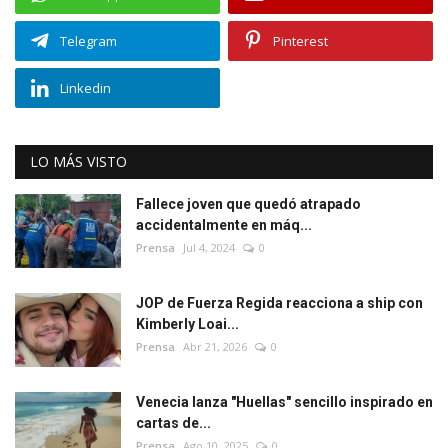
Telegram
Pinterest
Linkedin
LO MÁS VISTO
Fallece joven que quedó atrapado
accidentalmente en máq...
Prensa
Jul 4, 2024
0
JOP de Fuerza Regida reacciona a ship con
Kimberly Loai...
Prensa
Abr 21, 2026
0
Venecia lanza "Huellas" sencillo inspirado en
cartas de...
Prensa
Ago 10, 2025
0