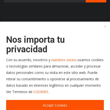
Copyright 2024 Radio Play Stereo- Todos los Derechos
Reservados.
Nos importa tu
Politicas de Cookies
Terminos y Condiciones
privacidad
Politicas de Privacidad
Con su acuerdo, nosotros y
nuestros socios
usamos cookies
o tecnologías similares para almacenar, acceder y procesar
95.7 f.m.
datos personales como su visita en este sitio web. Puede
Radio Play Stereo
retirar su consentimiento u oponerse al procesamiento de
audio/images/p3.jpg
datos basado en intereses legítimos en cualquier momento
https://radioplaystereo.com
Ver Terminos de
COOKIES.
https://radioplaystereo.com
Exito tras Exito
Accept Cookies
https://stream.giostreaming.app:2020/stream/radio-playstereo