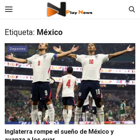
Etiqueta:
México
Contáctenos
Deportes
TV en Vivo
En Vivo
Noticias
Las 12 Play
Fotos
Inglaterra rompe el sueño de México y
Empresas
avanza a los cuar...