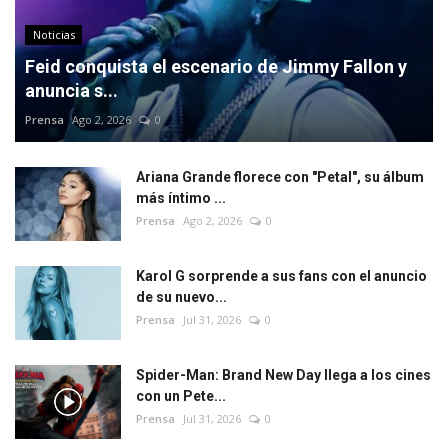
Noticias
Feid conquista el escenario de Jimmy Fallon y
anuncia s...
Prensa
Ago 2, 2026
0
Ariana Grande florece con "Petal", su álbum
más íntimo ...
Prensa
Ago 2, 2026
0
Karol G sorprende a sus fans con el anuncio
de su nuevo...
Prensa
Jul 31, 2026
0
Spider-Man: Brand New Day llega a los cines
con un Pete...
Prensa
Jul 31, 2026
0