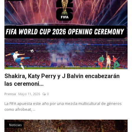
Shakira, Katy Perry y J Balvin encabezarán
las ceremoni...
Prensa
Mayo 11, 2026
0
La FIFA apuesta este año por una mezcla multicultural de géneros
como afrobeat, ...
Noticias