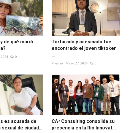
 y de qué murió
Torturado y asesinado fue
ea?
encontrado el joven tiktoker
...
 2024
0
Prensa
Mayo 27, 2024
0
as es acusada de
CA² Consulting consolida su
 sexual de ciudad...
presencia en la Rio Innovat...