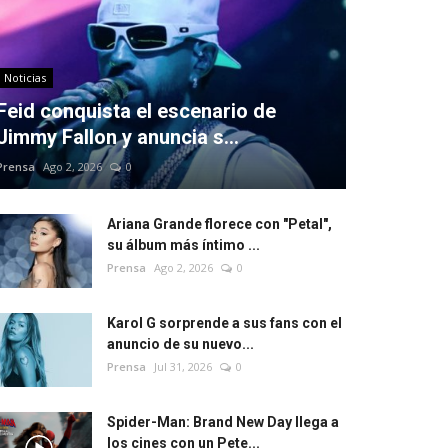
Noticias
Feid conquista el escenario de
Jimmy Fallon y anuncia s...
Prensa
Ago 2, 2026
0
Ariana Grande florece con "Petal",
su álbum más íntimo ...
Prensa
Ago 2, 2026
0
Karol G sorprende a sus fans con el
anuncio de su nuevo...
Prensa
Jul 31, 2026
0
Spider-Man: Brand New Day llega a
los cines con un Pete...