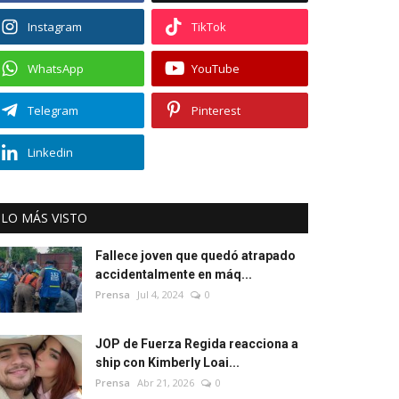
Instagram
TikTok
WhatsApp
YouTube
Telegram
Pinterest
Linkedin
LO MÁS VISTO
Fallece joven que quedó atrapado
accidentalmente en máq...
Prensa
Jul 4, 2024
0
JOP de Fuerza Regida reacciona a
ship con Kimberly Loai...
Prensa
Abr 21, 2026
0