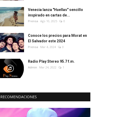
Venecia lanza "Huellas" sencillo
inspirado en cartas de...
Prensa
Ago 10, 2025
0
Conoce los precios para Morat en
El Salvador este 2024
Prensa
Mar 4, 2024
0
Radio Play Stereo 95.7 f.m.
Admin
Mar 24, 2022
1
RECOMENDACIONES