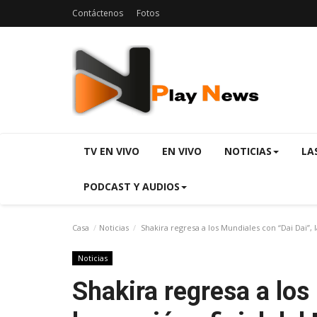
Contáctenos
Fotos
TV EN VIVO
EN VIVO
NOTICIAS
LA
PODCAST Y AUDIOS
Casa
Noticias
Shakira regresa a los Mundiales con “Dai Dai”, l
Noticias
Shakira regresa a los