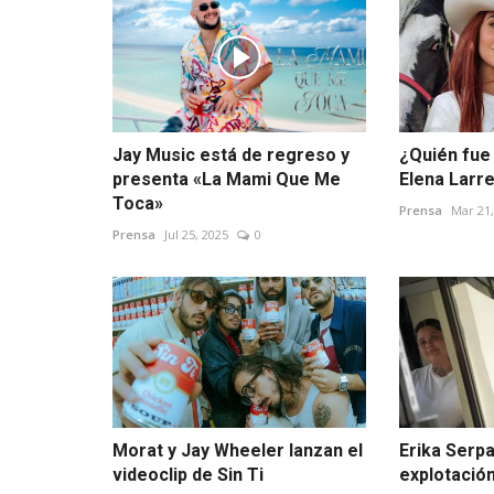
Jay Music está de regreso y
¿Quién fue
presenta «La Mami Que Me
Elena Larr
Toca»
Prensa
Mar 21,
Prensa
Jul 25, 2025
0
Morat y Jay Wheeler lanzan el
Erika Serp
videoclip de Sin Ti
explotación