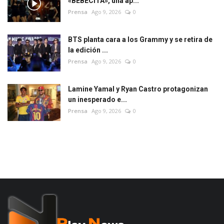
«BEBECITA», una ap...
Prensa
Ago 9, 2026
0
BTS planta cara a los Grammy y se retira de
la edición ...
Prensa
Ago 9, 2026
0
Lamine Yamal y Ryan Castro protagonizan
un inesperado e...
Prensa
Ago 9, 2026
0