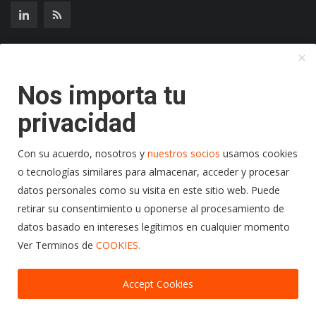
Suscríbase a nuestro boletín
Nos importa tu
Suscribir
privacidad
Con su acuerdo, nosotros y
nuestros socios
usamos cookies
o tecnologías similares para almacenar, acceder y procesar
Copyright 2024 Radio Play Stereo- Todos los Derechos
datos personales como su visita en este sitio web. Puede
Reservados.
retirar su consentimiento u oponerse al procesamiento de
Politicas de Cookies
Terminos y Condiciones
datos basado en intereses legítimos en cualquier momento
Ver Terminos de
COOKIES.
Politicas de Privacidad
Accept Cookies
00:00
00:00