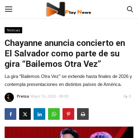
Noticias
Chayanne anuncia concierto en
Contáctenos
El Salvador como parte de su
TV en Vivo
gira “Bailemos Otra Vez”
En Vivo
La gira “Bailemos Otra Vez” se extiende hasta finales de 2026 y
contempla presentaciones en distintos países de América.
Noticias
Prensa
Mayo 16, 2026 - 08:00
0
Las 12 Play
Fotos
Deportes