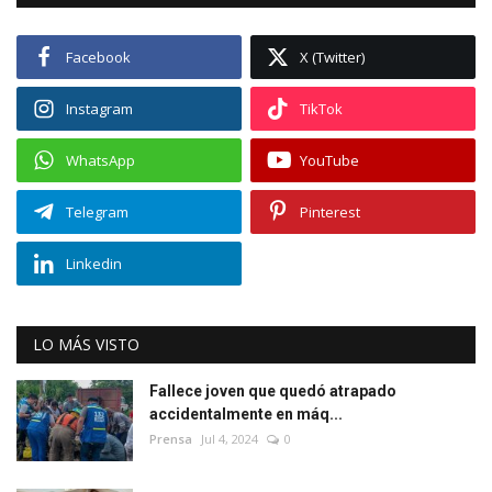
Facebook
X (Twitter)
Instagram
TikTok
WhatsApp
YouTube
Telegram
Pinterest
Linkedin
LO MÁS VISTO
Fallece joven que quedó atrapado
accidentalmente en máq...
Prensa
Jul 4, 2024
0