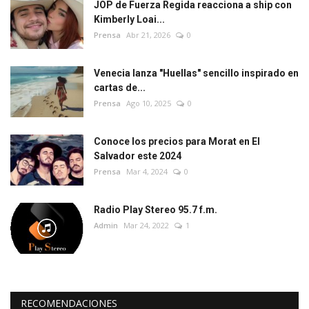
JOP de Fuerza Regida reacciona a ship con
Kimberly Loai...
Prensa
Abr 21, 2026
0
Venecia lanza "Huellas" sencillo inspirado en
cartas de...
Prensa
Ago 10, 2025
0
Conoce los precios para Morat en El
Salvador este 2024
Prensa
Mar 4, 2024
0
Radio Play Stereo 95.7 f.m.
Admin
Mar 24, 2022
1
RECOMENDACIONES