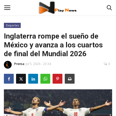
Deportes
Inglaterra rompe el sueño de
Contáctenos
México y avanza a los cuartos
TV en Vivo
de final del Mundial 2026
En Vivo
Prensa
Jul 5, 2026 - 23:34
0
Noticias
Las 12 Play
Fotos
Deportes