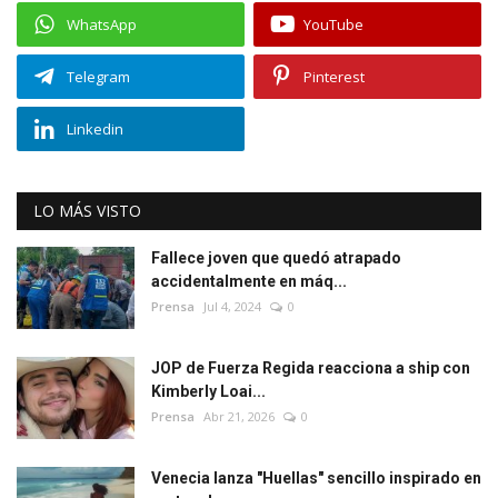
WhatsApp
YouTube
Telegram
Pinterest
Linkedin
LO MÁS VISTO
Fallece joven que quedó atrapado
accidentalmente en máq...
Prensa
Jul 4, 2024
0
JOP de Fuerza Regida reacciona a ship con
Kimberly Loai...
Prensa
Abr 21, 2026
0
Venecia lanza "Huellas" sencillo inspirado en