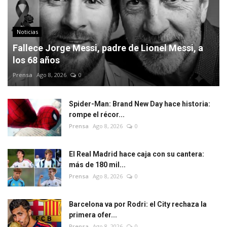
Noticias
Fallece Jorge Messi, padre de Lionel Messi, a
los 68 años
Prensa
Ago 8, 2026
0
Spider-Man: Brand New Day hace historia:
rompe el récor...
Prensa
Ago 8, 2026
0
El Real Madrid hace caja con su cantera:
más de 180 mil...
Prensa
Ago 8, 2026
0
Barcelona va por Rodri: el City rechaza la
primera ofer...
Prensa
Ago 8, 2026
0