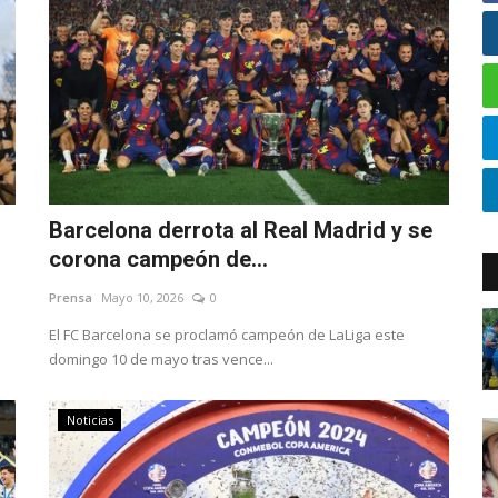
Barcelona derrota al Real Madrid y se
corona campeón de...
Prensa
Mayo 10, 2026
0
El FC Barcelona se proclamó campeón de LaLiga este
domingo 10 de mayo tras vence...
Noticias