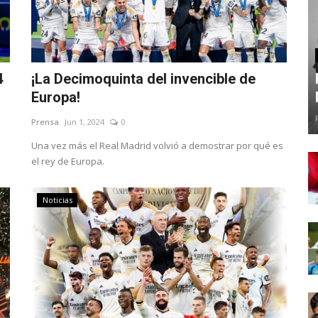
4
¡La Decimoquinta del invencible de
Europa!
Prensa
Jun 1, 2024
0
Una vez más el Real Madrid volvió a demostrar por qué es
el rey de Europa.
Noticias