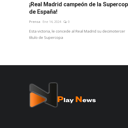
¡Real Madrid campeón de la Superco
de España!
Prensa
Ene 14, 2024
0
Esta victoria, le concede al Real Madrid su decimotercer
título de Supercopa