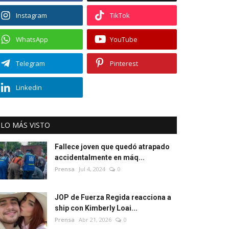
Instagram
TikTok
WhatsApp
YouTube
Telegram
Pinterest
Linkedin
LO MÁS VISTO
Fallece joven que quedó atrapado
accidentalmente en máq...
Prensa
Jul 4, 2024
0
JOP de Fuerza Regida reacciona a
ship con Kimberly Loai...
Prensa
Abr 21, 2026
0