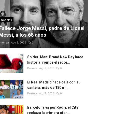
Noticias
Fallece Jorge Messi, padre de Lionel
Messi, a los 68 años
Prensa
Ago 8, 2026
0
Spider-Man: Brand New Day hace
historia: rompe el récor...
Prensa
Ago 8, 2026
0
El Real Madrid hace caja con su
cantera: más de 180 mil...
Prensa
Ago 8, 2026
0
Barcelona va por Rodri: el City
rechaza la primera ofer...