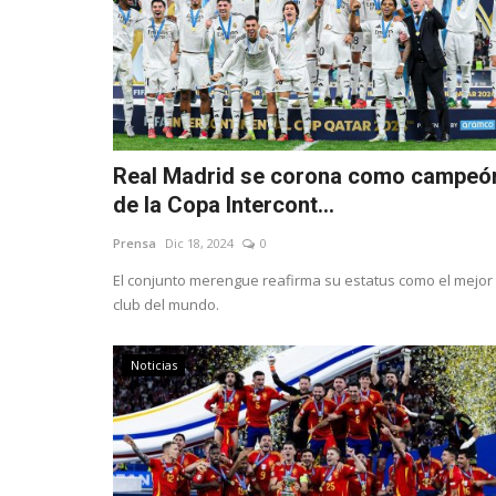
Real Madrid se corona como campeó
de la Copa Intercont...
Prensa
Dic 18, 2024
0
El conjunto merengue reafirma su estatus como el mejor
club del mundo.
Noticias