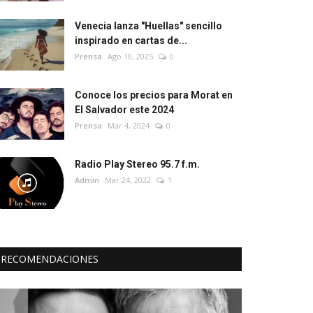
Venecia lanza "Huellas" sencillo
inspirado en cartas de...
Prensa
Ago 10, 2025
0
Conoce los precios para Morat en
El Salvador este 2024
Prensa
Mar 4, 2024
0
Radio Play Stereo 95.7 f.m.
Admin
Mar 24, 2022
1
RECOMENDACIONES