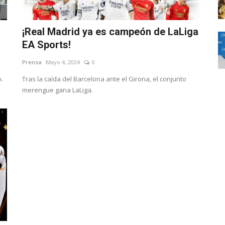
¡Real Madrid ya es campeón de LaLiga
EA Sports!
Prensa
Mayo 4, 2024
0
.
Tras la caída del Barcelona ante el Girona, el conjunto
merengue gana LaLiga.