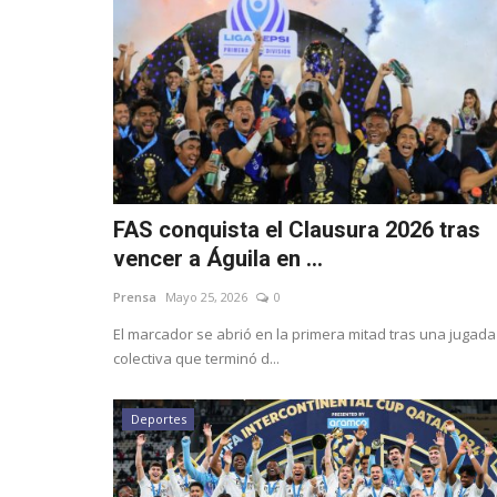
FAS conquista el Clausura 2026 tras
vencer a Águila en ...
Prensa
Mayo 25, 2026
0
El marcador se abrió en la primera mitad tras una jugada
colectiva que terminó d...
Deportes