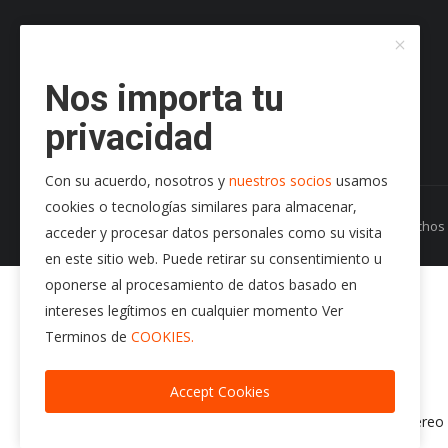
Nos importa tu
privacidad
Con su acuerdo, nosotros y
nuestros socios
usamos
cookies o tecnologías similares para almacenar,
Copyright 2024 Radio Play Stereo- Todos los Derecho
acceder y procesar datos personales como su visita
en este sitio web. Puede retirar su consentimiento u
95.7 f.m.
oponerse al procesamiento de datos basado en
Radio Play Stereo
intereses legítimos en cualquier momento Ver
audio/images/p3.jpg
Terminos de
COOKIES.
https://radioplaystereo.com
https://radioplaystereo.com
Accept Cookies
Exito tras Exito
https://stream.giostreaming.app:2020/stream/radio-playstereo