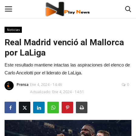
Noticias
Real Madrid venció al Mallorca
Noticias
por LaLiga
Contáctenos
Este resultado mantiene intactas las aspiraciones del elenco de
TV en Vivo
Carlo Ancelotti por el liderato de LaLiga.
Prensa
Ene 4, 2024 - 14:46
0
En Vivo
Actualizado: Ene 4, 2024 - 14:51
Las 12 Play
Fotos
Deportes