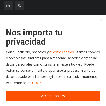
Suscríbase a nuestro boletín
Nos importa tu
Suscribir
privacidad
Con su acuerdo, nosotros y
nuestros socios
usamos cookies
o tecnologías similares para almacenar, acceder y procesar
Copyright 2024 Radio Play Stereo- Todos los Derechos
datos personales como su visita en este sitio web. Puede
Reservados.
retirar su consentimiento u oponerse al procesamiento de
datos basado en intereses legítimos en cualquier momento
Terminos y Condiciones
Politicas de Privacidad
Ver Terminos de
COOKIES.
Politicas de Cookies
Accept Cookies
00:00
00:00