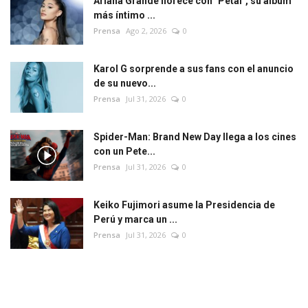
Ariana Grande florece con "Petal", su álbum
más íntimo ...
Prensa
Ago 2, 2026
0
Karol G sorprende a sus fans con el anuncio
de su nuevo...
Prensa
Jul 31, 2026
0
Spider-Man: Brand New Day llega a los cines
con un Pete...
Prensa
Jul 31, 2026
0
Keiko Fujimori asume la Presidencia de
Perú y marca un ...
Prensa
Jul 31, 2026
0