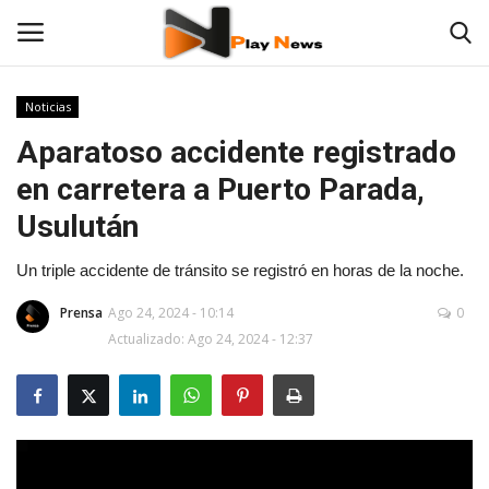
Noticias
Aparatoso accidente registrado
Contáctenos
en carretera a Puerto Parada,
Noticias
Usulután
TV en Vivo
Un triple accidente de tránsito se registró en horas de la noche.
Prensa
Ago 24, 2024 - 10:14
0
En Vivo
Actualizado: Ago 24, 2024 - 12:37
Las 12 Play
Fotos
Empresas