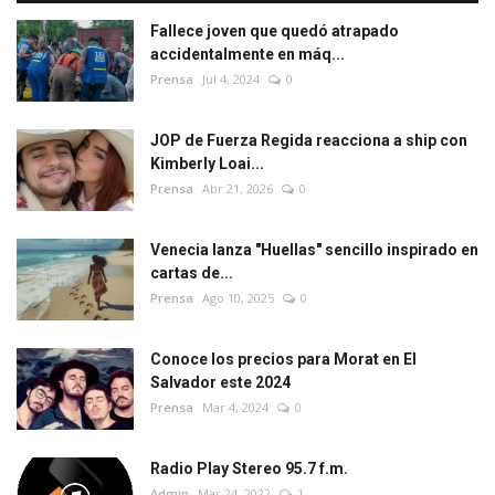
Fallece joven que quedó atrapado
accidentalmente en máq...
Prensa
Jul 4, 2024
0
JOP de Fuerza Regida reacciona a ship con
Kimberly Loai...
Prensa
Abr 21, 2026
0
Venecia lanza "Huellas" sencillo inspirado en
cartas de...
Prensa
Ago 10, 2025
0
Conoce los precios para Morat en El
Salvador este 2024
Prensa
Mar 4, 2024
0
Radio Play Stereo 95.7 f.m.
Admin
Mar 24, 2022
1