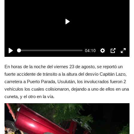
Deportes
Play
Cine y TV
Videos virales
04:10
Play
Settings
PIP
Enter
Tecnología
fulls
En horas de la noche del viernes 23 de agosto, se reportó un
Podcast y Audios
fuerte accidente de tránsito a la altura del desvío Capitán Lazo,
carretera a Puerto Parada, Usulután, los involucrados fueron 2
vehículos los cuales colisionaron, dejando a uno de ellos en una
cuneta, y el otro en la vía.