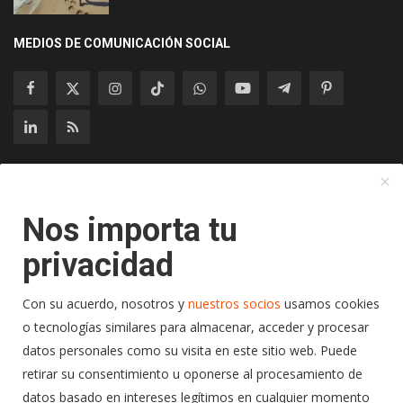
MEDIOS DE COMUNICACIÓN SOCIAL
Suscríbase a nuestro boletín
Nos importa tu
Suscribir
privacidad
Con su acuerdo, nosotros y
nuestros socios
usamos cookies
o tecnologías similares para almacenar, acceder y procesar
Copyright 2024 Radio Play Stereo- Todos los Derechos
datos personales como su visita en este sitio web. Puede
Reservados.
retirar su consentimiento u oponerse al procesamiento de
Terminos y Condiciones
Politicas de Privacidad
datos basado en intereses legítimos en cualquier momento