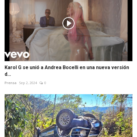
Karol G se unió a Andrea Bocelli en una nueva versión
d...
Prensa
Sep 2, 2024
0