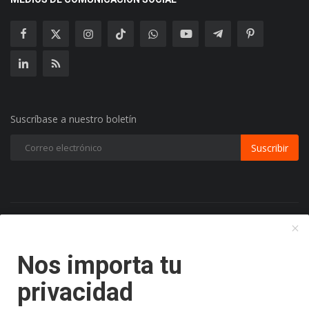
Suscríbase a nuestro boletín
Suscribir
Copyright 2024 Radio Play Stereo- Todos los Derechos
Reservados.
Nos importa tu
Terminos y Condiciones
Politicas de Privacidad
privacidad
Politicas de Cookies