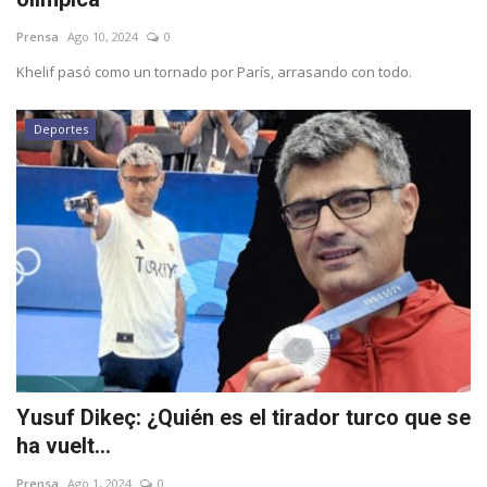
Prensa
Ago 10, 2024
0
Empresas
Khelif pasó como un tornado por París, arrasando con todo.
Videos virales
Deportes
Cine y TV
Tecnología
Podcast y Audios
Yusuf Dikeç: ¿Quién es el tirador turco que se
ha vuelt...
Prensa
Ago 1, 2024
0