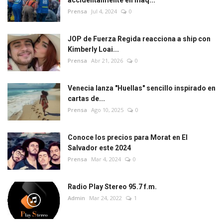
accidentalmente en máq...
Prensa
Jul 4, 2024
0
JOP de Fuerza Regida reacciona a ship con
Kimberly Loai...
Prensa
Abr 21, 2026
0
Venecia lanza "Huellas" sencillo inspirado en
cartas de...
Prensa
Ago 10, 2025
0
Conoce los precios para Morat en El
Salvador este 2024
Prensa
Mar 4, 2024
0
Radio Play Stereo 95.7 f.m.
Admin
Mar 24, 2022
1