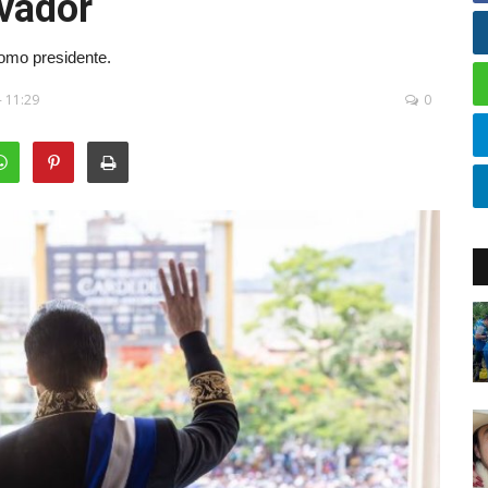
lvador
omo presidente.
- 11:29
0