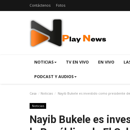
Contáctenos
Fotos
NOTICIAS
TV EN VIVO
EN VIVO
LA
PODCAST Y AUDIOS
Casa
Noticias
Nayib Bukele es investido como presidente de 
Noticias
Nayib Bukele es inve