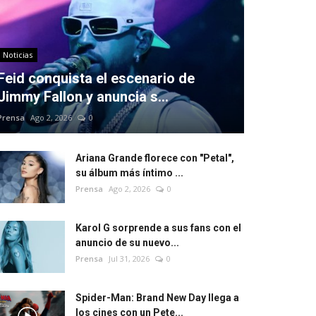
Noticias
Feid conquista el escenario de
Jimmy Fallon y anuncia s...
Prensa
Ago 2, 2026
0
Ariana Grande florece con "Petal",
su álbum más íntimo ...
Prensa
Ago 2, 2026
0
Karol G sorprende a sus fans con el
anuncio de su nuevo...
Prensa
Jul 31, 2026
0
Spider-Man: Brand New Day llega a
los cines con un Pete...