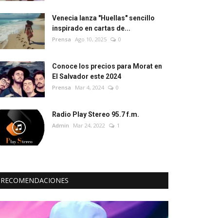
Venecia lanza "Huellas" sencillo
inspirado en cartas de...
Prensa
Ago 10, 2025
0
Conoce los precios para Morat en
El Salvador este 2024
Prensa
Mar 4, 2024
0
Radio Play Stereo 95.7 f.m.
Admin
Mar 24, 2022
1
RECOMENDACIONES