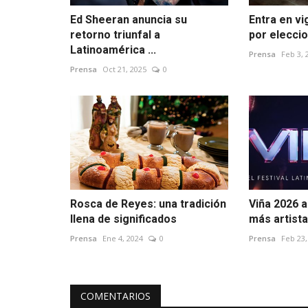
Ed Sheeran anuncia su
Entra en vi
retorno triunfal a
por eleccio
Latinoamérica ...
Prensa
Feb 3, 
Prensa
Oct 21, 2025
0
Rosca de Reyes: una tradición
Viña 2026 
llena de significados
más artista
Prensa
Ene 4, 2024
0
Prensa
Feb 23,
COMENTARIOS