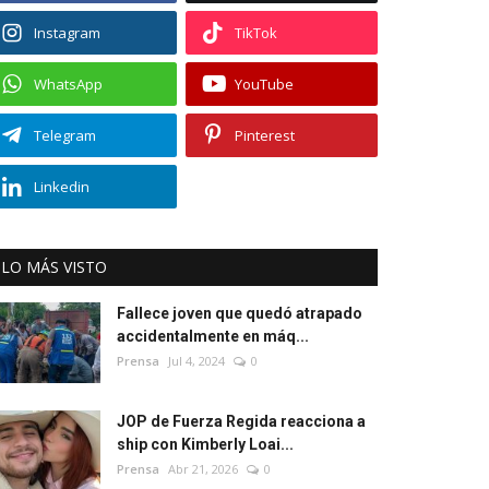
Instagram
TikTok
WhatsApp
YouTube
Telegram
Pinterest
Linkedin
LO MÁS VISTO
Fallece joven que quedó atrapado
accidentalmente en máq...
Prensa
Jul 4, 2024
0
JOP de Fuerza Regida reacciona a
ship con Kimberly Loai...
Prensa
Abr 21, 2026
0