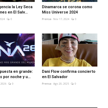
gencia la Ley Seca
Dinamarca se corona como
nes en El Salv...
Miss Universe 2024
2024
0
Prensa
Nov 17, 2024
0
apuesta en grande:
Dani Flow confirma concierto
s por noche y u...
en El Salvador
 2026
0
Prensa
Ago 20, 2025
0