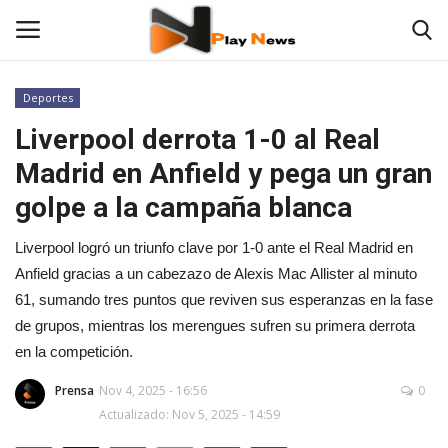
Deportes
Liverpool derrota 1-0 al Real
Contáctenos
Madrid en Anfield y pega un gran
TV en Vivo
golpe a la campaña blanca
En Vivo
Liverpool logró un triunfo clave por 1-0 ante el Real Madrid en
Anfield gracias a un cabezazo de Alexis Mac Allister al minuto
Noticias
61, sumando tres puntos que reviven sus esperanzas en la fase
de grupos, mientras los merengues sufren su primera derrota
Las 12 Play
en la competición.
Fotos
Prensa
Nov 4, 2025 - 16:56
0
Actualizado: Nov 5, 2025 - 14:59
Empresas