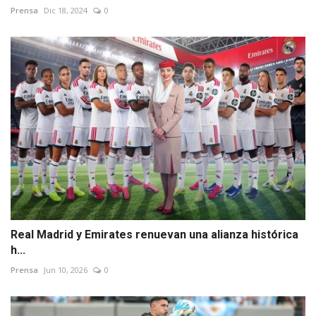
Prensa
Dic 18, 2024
0
Real Madrid y Emirates renuevan una alianza histórica
h...
Prensa
Jun 10, 2026
0