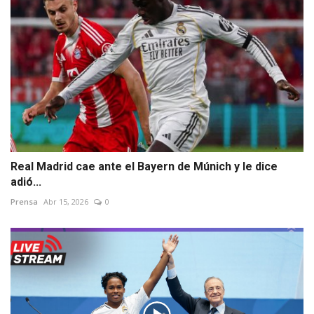
Real Madrid cae ante el Bayern de Múnich y le dice
adió...
Prensa
Abr 15, 2026
0