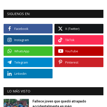
SIGUENOS EN:
Facebook
X (Twitter)
Instagram
TikTok
WhatsApp
YouTube
Telegram
Pinterest
Linkedin
LO MÁS VISTO
Fallece joven que quedó atrapado
accidentalmente en máq...