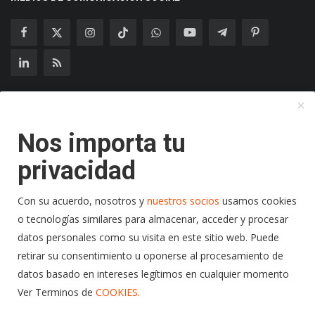
Suscríbase a nuestro boletín
Nos importa tu
Suscribir
privacidad
Con su acuerdo, nosotros y
nuestros socios
usamos cookies
o tecnologías similares para almacenar, acceder y procesar
Copyright 2024 Radio Play Stereo- Todos los Derechos
datos personales como su visita en este sitio web. Puede
Reservados.
retirar su consentimiento u oponerse al procesamiento de
datos basado en intereses legítimos en cualquier momento
Politicas de Cookies
Terminos y Condiciones
Ver Terminos de
COOKIES.
Politicas de Privacidad