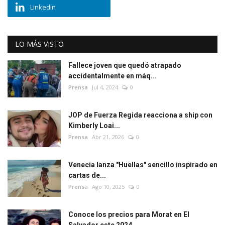
Linkedin
LO MÁS VISTO
Fallece joven que quedó atrapado
accidentalmente en máq...
Prensa
Jul 4, 2024
0
JOP de Fuerza Regida reacciona a ship con
Kimberly Loai...
Prensa
Abr 21, 2026
0
Venecia lanza "Huellas" sencillo inspirado en
cartas de...
Prensa
Ago 10, 2025
0
Conoce los precios para Morat en El
Salvador este 2024