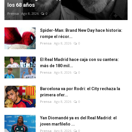
los 68 años
Prensa
Ago 8, 2026
0
Spider-Man: Brand New Day hace historia:
rompe el récor...
Prensa
Ago 8, 2026
0
El Real Madrid hace caja con su cantera:
más de 180 mil...
Prensa
Ago 8, 2026
0
Barcelona va por Rodri: el City rechaza la
primera ofer...
Prensa
Ago 8, 2026
0
Yan Diomandé ya es del Real Madrid: el
joven marfileño ...
Prensa
Ago 8, 2026
0