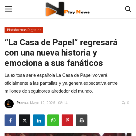
Plataformas Digitales
“La Casa de Papel” regresará
Contáctenos
con una nueva historia y
TV en Vivo
emociona a sus fanáticos
En Vivo
La exitosa serie española La Casa de Papel volverá
oficialmente a las pantallas y ya genera expectativa entre
Noticias
millones de seguidores alrededor del mundo.
Las 12 Play
Prensa
Mayo 12, 2026 - 08:14
0
Fotos
Deportes