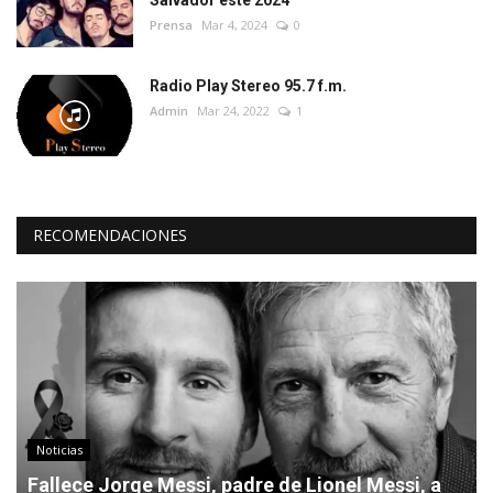
Prensa
Mar 4, 2024
0
Radio Play Stereo 95.7 f.m.
Admin
Mar 24, 2022
1
RECOMENDACIONES
Noticias
Fallece Jorge Messi, padre de Lionel Messi, a