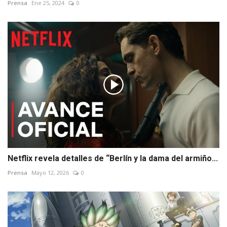
Prensa
Ene 25, 2024
0
Netflix revela detalles de “Berlín y la dama del armiño...
Prensa
Mayo 12, 2026
0