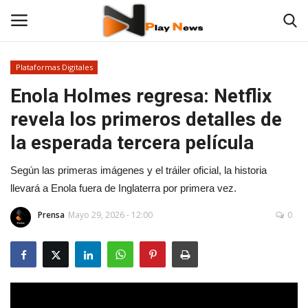
Plataformas Digitales
Enola Holmes regresa: Netflix
Contáctenos
revela los primeros detalles de
TV en Vivo
la esperada tercera película
En Vivo
Según las primeras imágenes y el tráiler oficial, la historia
llevará a Enola fuera de Inglaterra por primera vez.
Noticias
Prensa
Mayo 29, 2026 - 12:00
0
Las 12 Play
Fotos
Deportes