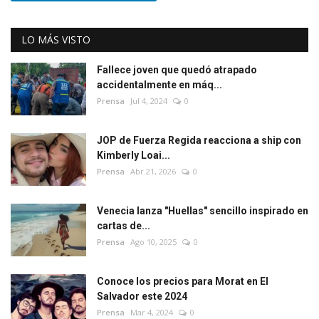
LO MÁS VISTO
Fallece joven que quedó atrapado
accidentalmente en máq...
Prensa
Jul 4, 2024
0
JOP de Fuerza Regida reacciona a ship con
Kimberly Loai...
Prensa
Abr 21, 2026
0
Venecia lanza "Huellas" sencillo inspirado en
cartas de...
Prensa
Ago 10, 2025
0
Conoce los precios para Morat en El
Salvador este 2024
Prensa
Mar 4, 2024
0