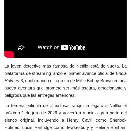
Empresas
Videos virales
Cine y TV
Tecnología
La joven detective más famosa de Netflix está de vuelta. La
Podcast y Audios
plataforma de streaming lanzó el primer avance oficial de
Enola
Holmes 3
, confirmando el regreso de Millie Bobby Brown en una
nueva aventura que promete ser más oscura, emocionante y
peligrosa que las entregas anteriores.
La tercera película de la exitosa franquicia llegará a Netflix el
próximo 1 de julio de 2026 y volverá a reunir a gran parte del
elenco original, incluyendo a Henry Cavill como Sherlock
Holmes, Louis Partridge como Tewkesbury y Helena Bonham