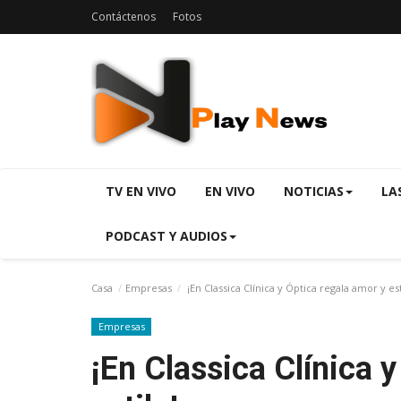
Contáctenos
Fotos
TV EN VIVO
EN VIVO
NOTICIAS
LA
PODCAST Y AUDIOS
Casa
Empresas
¡En Classica Clínica y Óptica regala amor y est
Empresas
¡En Classica Clínica 