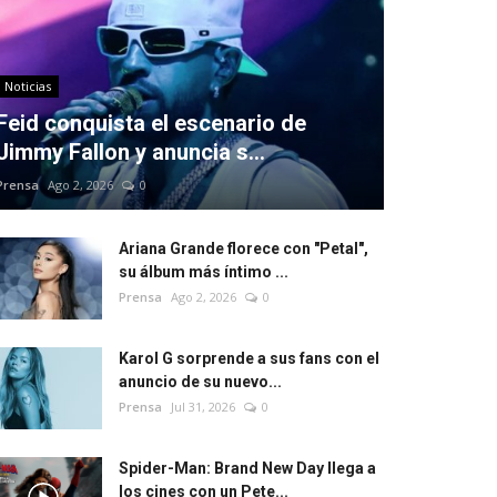
Noticias
Feid conquista el escenario de
Jimmy Fallon y anuncia s...
Prensa
Ago 2, 2026
0
Ariana Grande florece con "Petal",
su álbum más íntimo ...
Prensa
Ago 2, 2026
0
Karol G sorprende a sus fans con el
anuncio de su nuevo...
Prensa
Jul 31, 2026
0
Spider-Man: Brand New Day llega a
los cines con un Pete...