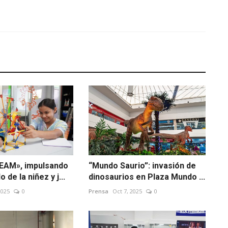
EAM», impulsando
“Mundo Saurio”: invasión de
o de la niñez y j...
dinosaurios en Plaza Mundo ...
2025
0
Prensa
Oct 7, 2025
0