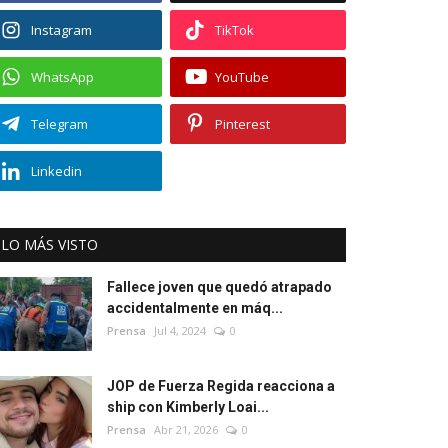
Instagram
TikTok
WhatsApp
YouTube
Telegram
Pinterest
Linkedin
LO MÁS VISTO
Fallece joven que quedó atrapado
accidentalmente en máq...
Prensa
Jul 4, 2024
0
JOP de Fuerza Regida reacciona a
ship con Kimberly Loai...
Prensa
Abr 21, 2026
0