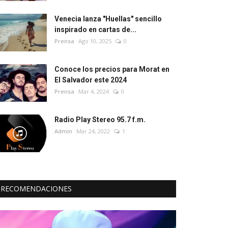
Venecia lanza "Huellas" sencillo
inspirado en cartas de...
Prensa
Ago 10, 2025
0
Conoce los precios para Morat en
El Salvador este 2024
Prensa
Mar 4, 2024
0
Radio Play Stereo 95.7 f.m.
Admin
Mar 24, 2022
1
RECOMENDACIONES