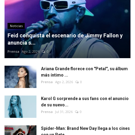
Noticias
Feid conquista el escenario de Jimmy Fallon y
anuncia s...
Prensa
Ago 2, 2026
0
Ariana Grande florece con "Petal", su álbum
más íntimo ...
Prensa
Ago 2, 2026
0
Karol G sorprende a sus fans con el anuncio
de su nuevo...
Prensa
Jul 31, 2026
0
Spider-Man: Brand New Day llega a los cines
con un Pete...