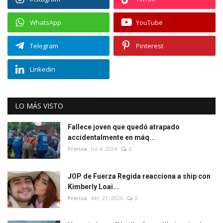
WhatsApp
YouTube
Telegram
Pinterest
Linkedin
LO MÁS VISTO
Fallece joven que quedó atrapado
accidentalmente en máq...
Prensa
Jul 4, 2024
0
JOP de Fuerza Regida reacciona a ship con
Kimberly Loai...
Prensa
Abr 21, 2026
0