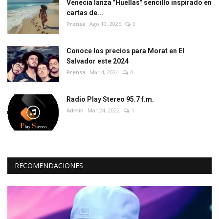
Venecia lanza "Huellas" sencillo inspirado en
cartas de...
Prensa
Ago 10, 2025
0
Conoce los precios para Morat en El
Salvador este 2024
Prensa
Mar 4, 2024
0
Radio Play Stereo 95.7 f.m.
Admin
Mar 24, 2022
1
RECOMENDACIONES