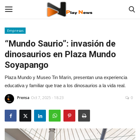
Empresas
“Mundo Saurio”: invasión de
Contáctenos
dinosaurios en Plaza Mundo
TV en Vivo
Soyapango
En Vivo
Plaza Mundo y Museo Tin Marín, presentan una experiencia
educativa y familiar que trae a los dinosaurios a la vida real.
Noticias
Prensa
Oct 7, 2025 - 18:23
0
Las 12 Play
Fotos
Empresas