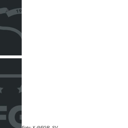
Foto: X @FGR_SV