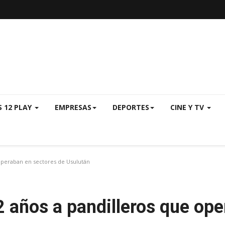
S 12 PLAY
EMPRESAS
DEPORTES
CINE Y TV
operaban en sectores de Usulután
 años a pandilleros que ope