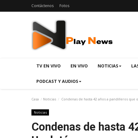
Contáctenos
Fotos
TV EN VIVO
EN VIVO
NOTICIAS
LA
PODCAST Y AUDIOS
Casa
Noticias
Condenas de hasta 42 años a pandilleros que 
Noticias
Condenas de hasta 42