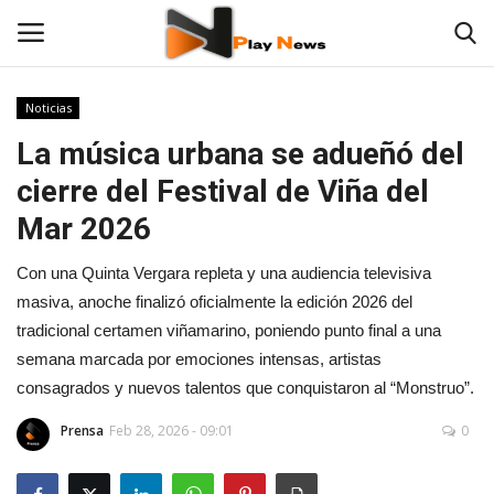
Noticias
La música urbana se adueñó del
Contáctenos
cierre del Festival de Viña del
TV en Vivo
Mar 2026
En Vivo
Con una Quinta Vergara repleta y una audiencia televisiva
masiva, anoche finalizó oficialmente la edición 2026 del
Noticias
tradicional certamen viñamarino, poniendo punto final a una
semana marcada por emociones intensas, artistas
Las 12 Play
consagrados y nuevos talentos que conquistaron al “Monstruo”.
Fotos
Prensa
Feb 28, 2026 - 09:01
0
Empresas