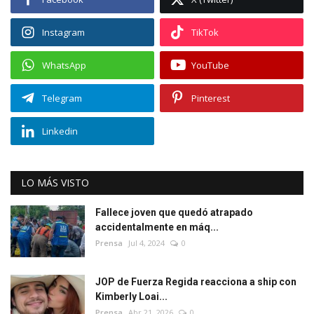
Instagram
TikTok
WhatsApp
YouTube
Telegram
Pinterest
Linkedin
LO MÁS VISTO
Fallece joven que quedó atrapado
accidentalmente en máq...
Prensa
Jul 4, 2024
0
JOP de Fuerza Regida reacciona a ship con
Kimberly Loai...
Prensa
Abr 21, 2026
0