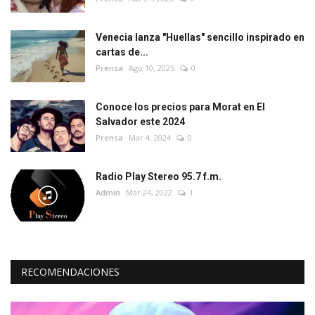
Venecia lanza "Huellas" sencillo inspirado en
cartas de...
Prensa
Ago 10, 2025
0
Conoce los precios para Morat en El
Salvador este 2024
Prensa
Mar 4, 2024
0
Radio Play Stereo 95.7 f.m.
Admin
Mar 24, 2022
1
RECOMENDACIONES