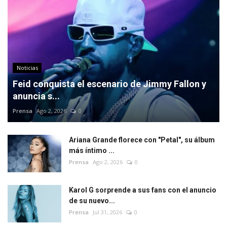
Noticias
Feid conquista el escenario de Jimmy Fallon y
anuncia s...
Prensa
Ago 2, 2026
0
Ariana Grande florece con "Petal", su álbum
más íntimo ...
Prensa
Ago 2, 2026
0
Karol G sorprende a sus fans con el anuncio
de su nuevo...
Prensa
Jul 31, 2026
0