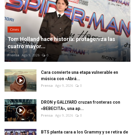
Cines
Tom Holland hace historia: protagoniza las
cuatro mayor...
Prensa
Ago 9, 2026
0
Cara convierte una etapa vulnerable en
música con «Abrá...
Prensa
Ago 9, 2026
0
DRON y GALLYARD cruzan fronteras con
«BEBECITA», una ap...
Prensa
Ago 9, 2026
0
BTS planta cara a los Grammy y se retira de