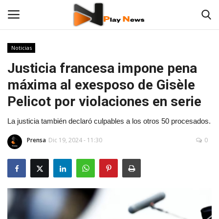
Noticias
Justicia francesa impone pena
Contáctenos
máxima al exesposo de Gisèle
TV en Vivo
Pelicot por violaciones en serie
En Vivo
La justicia también declaró culpables a los otros 50 procesados.
Prensa
Dic 19, 2024 - 11:30
0
Noticias
Las 12 Play
Fotos
Deportes