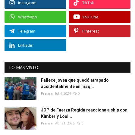
Instagram
TikTok
WhatsApp
YouTube
Telegram
Pinterest
Linkedin
LO MÁS VISTO
Fallece joven que quedó atrapado
accidentalmente en máq...
Prensa
Jul 4, 2024
0
JOP de Fuerza Regida reacciona a ship con
Kimberly Loai...
Prensa
Abr 21, 2026
0