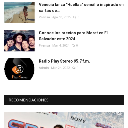
Venecia lanza "Huellas" sencillo inspirado en
cartas de...
Prensa
Ago 10, 2025
0
Conoce los precios para Morat en El
Salvador este 2024
Prensa
Mar 4, 2024
0
Radio Play Stereo 95.7 f.m.
Admin
Mar 24, 2022
1
RECOMENDACIONES