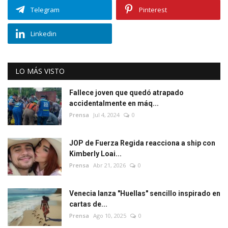
Telegram
Pinterest
Linkedin
LO MÁS VISTO
Fallece joven que quedó atrapado
accidentalmente en máq...
Prensa
Jul 4, 2024
0
JOP de Fuerza Regida reacciona a ship con
Kimberly Loai...
Prensa
Abr 21, 2026
0
Venecia lanza "Huellas" sencillo inspirado en
cartas de...
Prensa
Ago 10, 2025
0