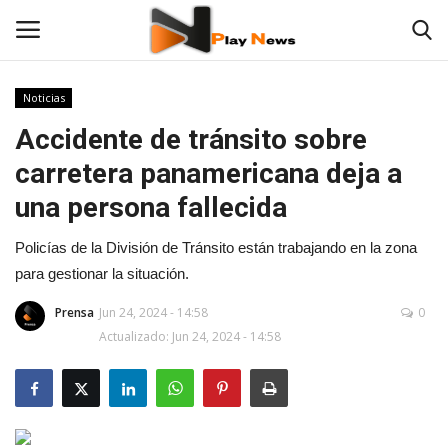
Noticias
Accidente de tránsito sobre
TV en Vivo
carretera panamericana deja a
En Vivo
una persona fallecida
Noticias
Policías de la División de Tránsito están trabajando en la zona
para gestionar la situación.
Contáctenos
Prensa
Jun 24, 2024 - 14:58
0
Actualizado: Jun 24, 2024 - 14:58
Las 12 Play
Fotos
Deportes