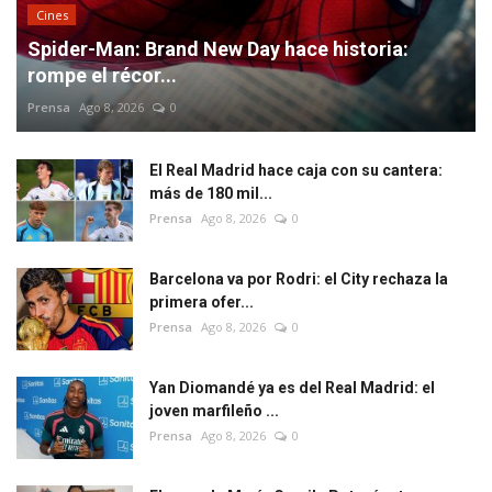
Cines
Spider-Man: Brand New Day hace historia:
rompe el récor...
Prensa
Ago 8, 2026
0
El Real Madrid hace caja con su cantera:
más de 180 mil...
Prensa
Ago 8, 2026
0
Barcelona va por Rodri: el City rechaza la
primera ofer...
Prensa
Ago 8, 2026
0
Yan Diomandé ya es del Real Madrid: el
joven marfileño ...
Prensa
Ago 8, 2026
0