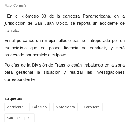
Foto: Cortesía.
Empresas
En el kilómetro 33 de la carretera Panamericana, en la
jurisdicción de San Juan Opico, se reporta un accidente de
Cine y TV
tránsito.
En el percance una mujer falleció tras ser atropellada por un
Videos virales
motociclista que no posee licencia de conducir, y será
procesado por homicidio culposo.
Tecnología
Policías de la División de Tránsito están trabajando en la zona
Podcast y Audios
para gestionar la situación y realizar las investigaciones
correspondiente.
Etiquetas:
Accidente
Fallecido
Motocicleta
Carretera
San Juan Opico