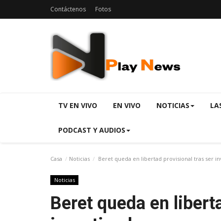
Contáctenos
Fotos
TV EN VIVO
EN VIVO
NOTICIAS
LA
PODCAST Y AUDIOS
Casa
Noticias
Beret queda en libertad provisional tras ser i
Noticias
Beret queda en liberta