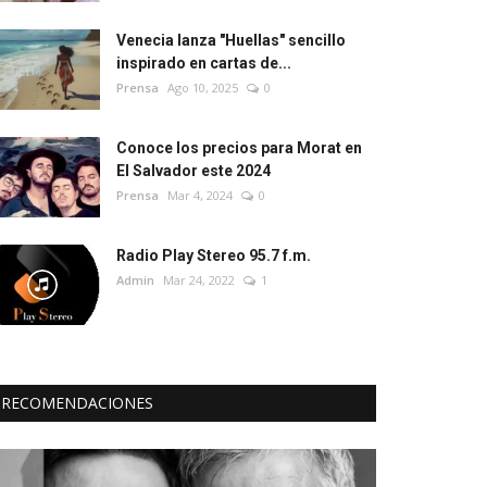
Venecia lanza "Huellas" sencillo
inspirado en cartas de...
Prensa
Ago 10, 2025
0
Conoce los precios para Morat en
El Salvador este 2024
Prensa
Mar 4, 2024
0
Radio Play Stereo 95.7 f.m.
Admin
Mar 24, 2022
1
RECOMENDACIONES