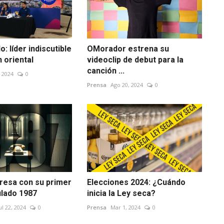
: líder indiscutible
OMorador estrena su
n oriental
videoclip de debut para la
canción ...
 2024
0
Prensa
Ago 20, 2024
0
resa con su primer
Elecciones 2024: ¿Cuándo
tulado 1987
inicia la Ley seca?
ul 22, 2024
0
Prensa
Mar 1, 2024
0