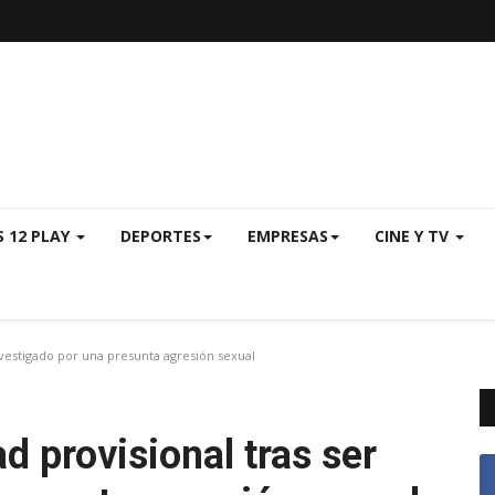
S 12 PLAY
DEPORTES
EMPRESAS
CINE Y TV
nvestigado por una presunta agresión sexual
d provisional tras ser