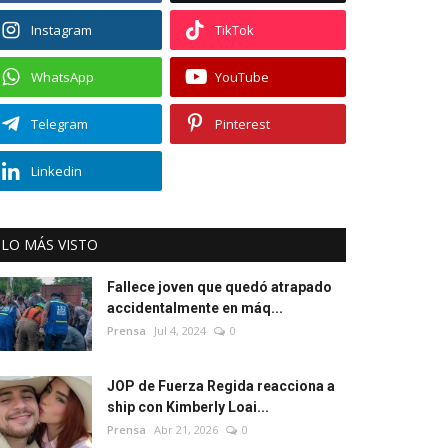
Instagram
TikTok
WhatsApp
YouTube
Telegram
Pinterest
Linkedin
LO MÁS VISTO
Fallece joven que quedó atrapado
accidentalmente en máq...
Prensa
Jul 4, 2024
0
JOP de Fuerza Regida reacciona a
ship con Kimberly Loai...
Prensa
Abr 21, 2026
0