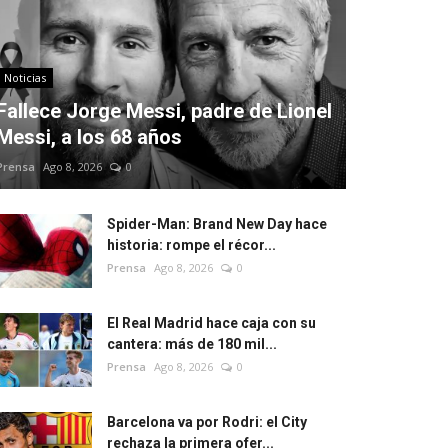
Noticias
Fallece Jorge Messi, padre de Lionel
Messi, a los 68 años
Prensa
Ago 8, 2026
0
Spider-Man: Brand New Day hace
historia: rompe el récor...
Prensa
Ago 8, 2026
0
El Real Madrid hace caja con su
cantera: más de 180 mil...
Prensa
Ago 8, 2026
0
Barcelona va por Rodri: el City
rechaza la primera ofer...