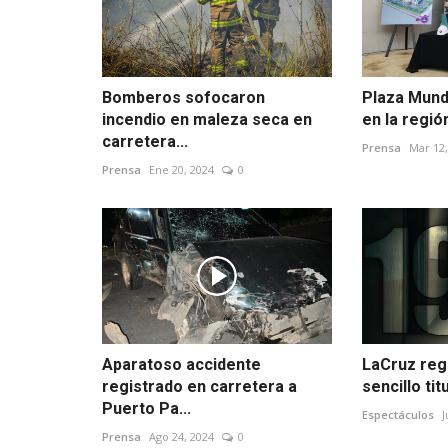
Bomberos sofocaron
Plaza Mundo
incendio en maleza seca en
en la regió
carretera...
Prensa
Mar 12,
Prensa
Ene 20, 2024
0
Aparatoso accidente
LaCruz reg
registrado en carretera a
sencillo ti
Puerto Pa...
Espectáculos
J
Prensa
Ago 24, 2024
0