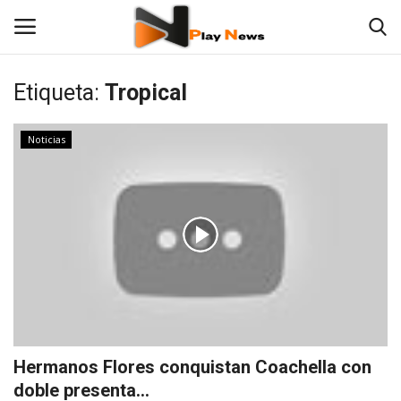
Etiqueta:
Tropical
Contáctenos
Noticias
TV en Vivo
En Vivo
Noticias
Las 12 Play
Fotos
Hermanos Flores conquistan Coachella con
doble presenta...
Deportes