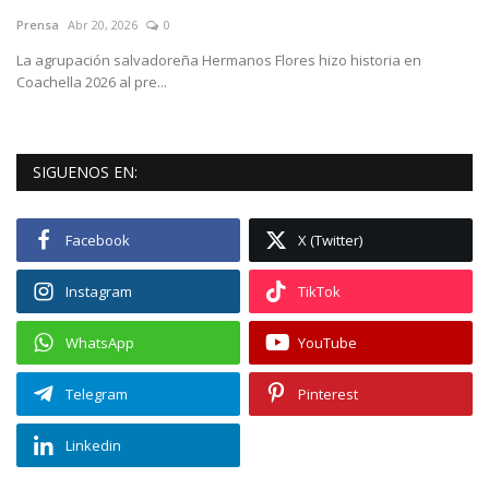
Prensa
Abr 20, 2026
0
Empresas
La agrupación salvadoreña Hermanos Flores hizo historia en
Coachella 2026 al pre...
Videos virales
Cine y TV
SIGUENOS EN:
Tecnología
Facebook
X (Twitter)
Podcast y Audios
Instagram
TikTok
WhatsApp
YouTube
Telegram
Pinterest
Linkedin