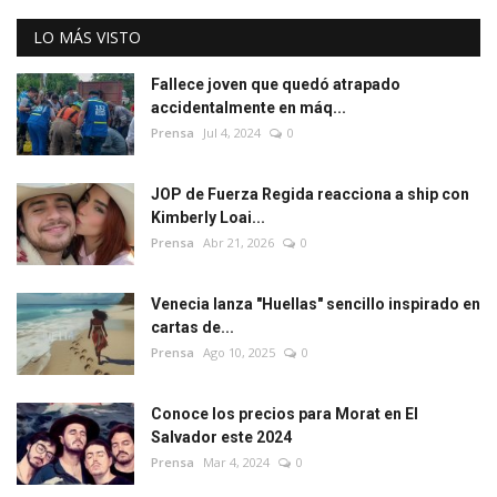
LO MÁS VISTO
Fallece joven que quedó atrapado
accidentalmente en máq...
Prensa
Jul 4, 2024
0
JOP de Fuerza Regida reacciona a ship con
Kimberly Loai...
Prensa
Abr 21, 2026
0
Venecia lanza "Huellas" sencillo inspirado en
cartas de...
Prensa
Ago 10, 2025
0
Conoce los precios para Morat en El
Salvador este 2024
Prensa
Mar 4, 2024
0