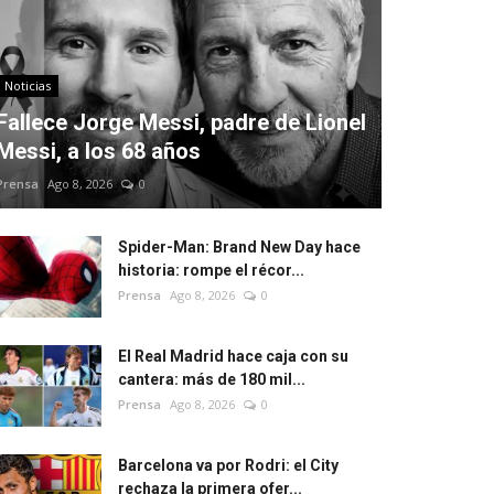
Noticias
Fallece Jorge Messi, padre de Lionel
Messi, a los 68 años
Prensa
Ago 8, 2026
0
Spider-Man: Brand New Day hace
historia: rompe el récor...
Prensa
Ago 8, 2026
0
El Real Madrid hace caja con su
cantera: más de 180 mil...
Prensa
Ago 8, 2026
0
Barcelona va por Rodri: el City
rechaza la primera ofer...