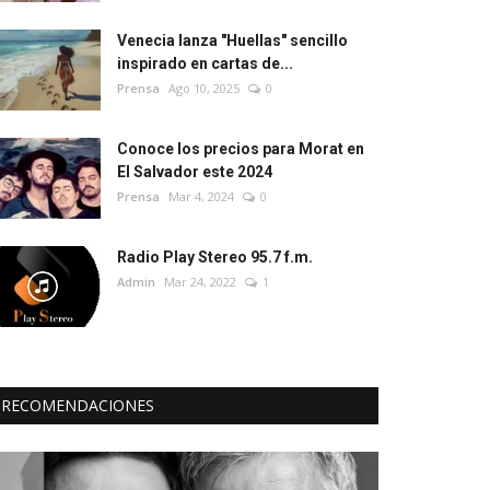
Venecia lanza "Huellas" sencillo
inspirado en cartas de...
Prensa
Ago 10, 2025
0
Conoce los precios para Morat en
El Salvador este 2024
Prensa
Mar 4, 2024
0
Radio Play Stereo 95.7 f.m.
Admin
Mar 24, 2022
1
RECOMENDACIONES