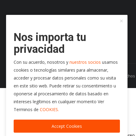
Nos importa tu
privacidad
Con su acuerdo, nosotros y
nuestros socios
usamos
cookies o tecnologías similares para almacenar,
Copyright 2024 Radio Play Stereo- Todos los Derecho
acceder y procesar datos personales como su visita
en este sitio web. Puede retirar su consentimiento u
95.7 f.m.
oponerse al procesamiento de datos basado en
Radio Play Stereo
intereses legítimos en cualquier momento Ver
audio/images/p3.jpg
Terminos de
COOKIES.
https://radioplaystereo.com
https://radioplaystereo.com
Accept Cookies
Exito tras Exito
https://stream.giostreaming.app:2020/stream/radio-playstereo