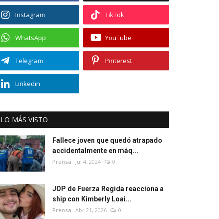
Instagram
TikTok
WhatsApp
YouTube
Telegram
Pinterest
Linkedin
LO MÁS VISTO
Fallece joven que quedó atrapado
accidentalmente en máq...
Prensa
Jul 4, 2024
0
JOP de Fuerza Regida reacciona a
ship con Kimberly Loai...
Prensa
Abr 21, 2026
0