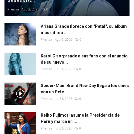
anuncia s...
Prensa
Ago 2, 2026
0
Ariana Grande florece con "Petal", su álbum
más íntimo ...
Prensa
Ago 2, 2026
0
Karol G sorprende a sus fans con el anuncio
de su nuevo...
Prensa
Jul 31, 2026
0
Spider-Man: Brand New Day llega a los cines
con un Pete...
Prensa
Jul 31, 2026
0
Keiko Fujimori asume la Presidencia de
Perú y marca un ...
Prensa
Jul 31, 2026
0