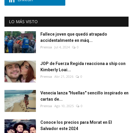
LO MÁS VISTO
Fallece joven que quedó atrapado
accidentalmente en máq...
Prensa
Jul 4, 2024
0
JOP de Fuerza Regida reacciona a ship con
Kimberly Loai...
Prensa
Abr 21, 2026
0
Venecia lanza "Huellas" sencillo inspirado en
cartas de...
Prensa
Ago 10, 2025
0
Conoce los precios para Morat en El
Salvador este 2024