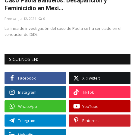
Caso Paola Bañuelos: Desaparición y
Feminicidio en Mexi...
Deportes
Prensa
Jul 12, 2024
0
Cine y TV
La línea de investigación del caso de Paola se ha centrado en el
conductor de DiDi.
Videos virales
Tecnología
SIGUENOS EN:
Podcast y Audios
Facebook
X (Twitter)
Instagram
TikTok
WhatsApp
YouTube
Telegram
Pinterest
Linkedin