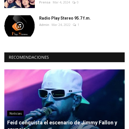
Prensa
Mar 4, 2024
0
Radio Play Stereo 95.7 f.m.
Admin
Mar 24, 2022
1
RECOMENDACIONES
Noticias
Feid conquista el escenario de Jimmy Fallon y