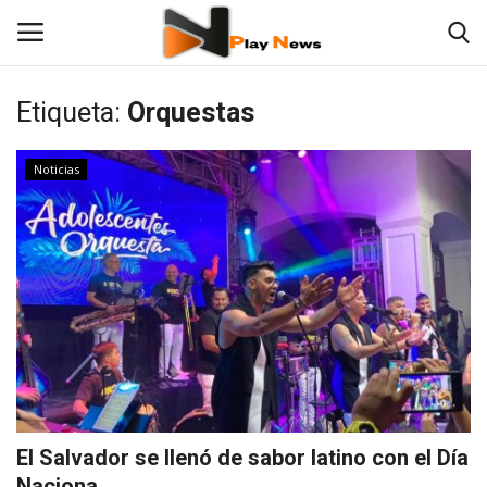
Etiqueta:
Orquestas
Contáctenos
Noticias
TV en Vivo
En Vivo
Noticias
Las 12 Play
Fotos
El Salvador se llenó de sabor latino con el Día
Deportes
Naciona...