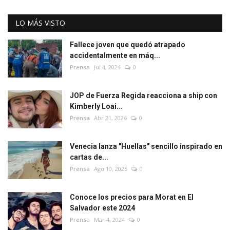
LO MÁS VISTO
Fallece joven que quedó atrapado
accidentalmente en máq...
Prensa
Jul 4, 2024
0
JOP de Fuerza Regida reacciona a ship con
Kimberly Loai...
Prensa
Abr 21, 2026
0
Venecia lanza "Huellas" sencillo inspirado en
cartas de...
Prensa
Ago 10, 2025
0
Conoce los precios para Morat en El
Salvador este 2024
Prensa
Mar 4, 2024
0