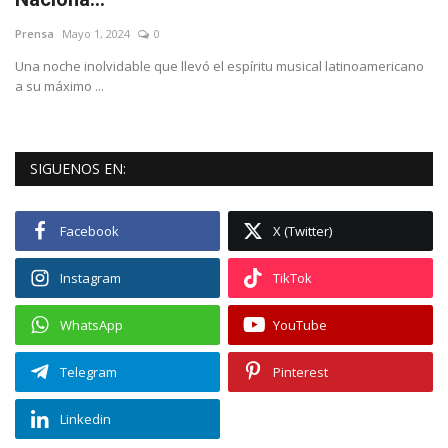
Prensa
Mayo 1, 2024
0
Empresas
Una noche inolvidable que llevó el espíritu musical latinoamericano
a su máximo ...
Videos virales
Cine y TV
SIGUENOS EN:
Tecnología
Facebook
X (Twitter)
Podcast y Audios
Instagram
TikTok
WhatsApp
YouTube
Telegram
Pinterest
Linkedin