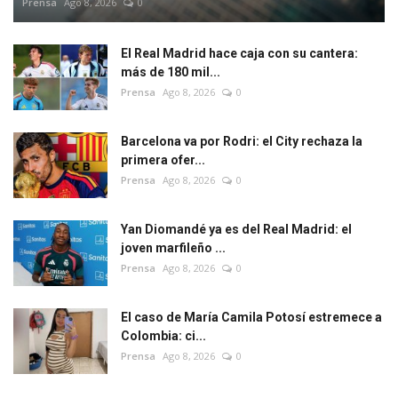
Prensa
Ago 8, 2026
0
El Real Madrid hace caja con su cantera:
más de 180 mil...
Prensa
Ago 8, 2026
0
Barcelona va por Rodri: el City rechaza la
primera ofer...
Prensa
Ago 8, 2026
0
Yan Diomandé ya es del Real Madrid: el
joven marfileño ...
Prensa
Ago 8, 2026
0
El caso de María Camila Potosí estremece a
Colombia: ci...
Prensa
Ago 8, 2026
0