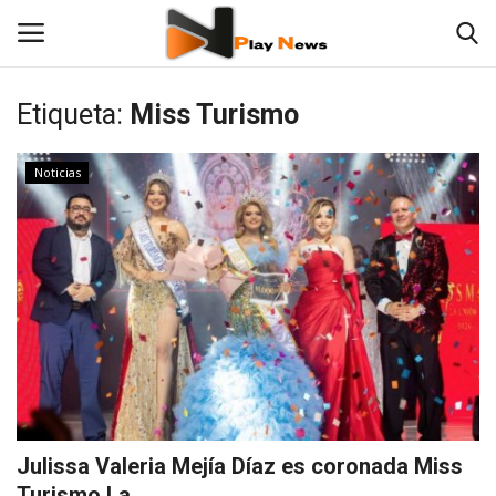
Etiqueta:
Miss Turismo
TV en Vivo
Noticias
En Vivo
Noticias
Contáctenos
Las 12 Play
Fotos
Julissa Valeria Mejía Díaz es coronada Miss
Empresas
Turismo La ...