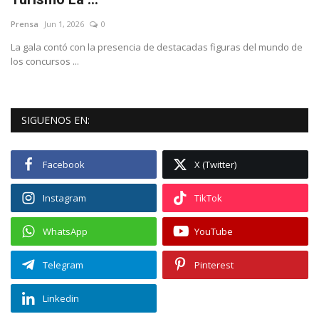
Prensa
Jun 1, 2026
0
Deportes
La gala contó con la presencia de destacadas figuras del mundo de
los concursos ...
Cine y TV
Videos virales
SIGUENOS EN:
Tecnología
Facebook
X (Twitter)
Podcast y Audios
Instagram
TikTok
WhatsApp
YouTube
Telegram
Pinterest
Linkedin