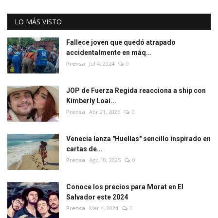
LO MÁS VISTO
Fallece joven que quedó atrapado
accidentalmente en máq...
Prensa
Jul 4, 2024
0
JOP de Fuerza Regida reacciona a ship con
Kimberly Loai...
Prensa
Abr 21, 2026
0
Venecia lanza "Huellas" sencillo inspirado en
cartas de...
Prensa
Ago 10, 2025
0
Conoce los precios para Morat en El
Salvador este 2024
Prensa
Mar 4, 2024
0