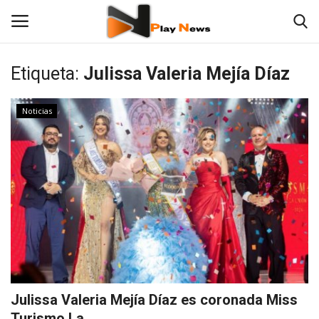
Etiqueta:
Julissa Valeria Mejía Díaz
Contáctenos
Noticias
TV en Vivo
En Vivo
Noticias
Las 12 Play
Fotos
Julissa Valeria Mejía Díaz es coronada Miss
Empresas
Turismo La ...