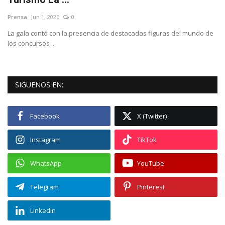
Prensa
Jun 1, 2026
0
Deportes
La gala contó con la presencia de destacadas figuras del mundo de
los concursos ...
Cine y TV
Videos virales
SIGUENOS EN:
Tecnología
Facebook
X (Twitter)
Podcast y Audios
Instagram
TikTok
WhatsApp
YouTube
Telegram
Pinterest
Linkedin