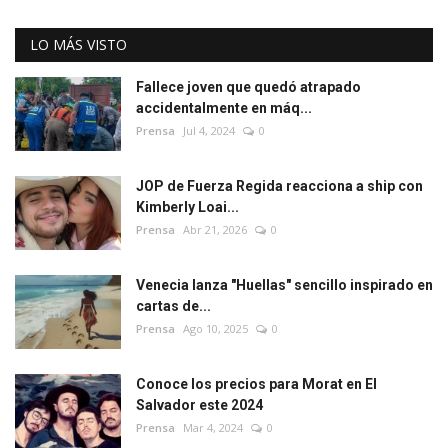
LO MÁS VISTO
Fallece joven que quedó atrapado
accidentalmente en máq...
Prensa
Jul 4, 2024
0
JOP de Fuerza Regida reacciona a ship con
Kimberly Loai...
Prensa
Abr 21, 2026
0
Venecia lanza "Huellas" sencillo inspirado en
cartas de...
Prensa
Ago 10, 2025
0
Conoce los precios para Morat en El
Salvador este 2024
Prensa
Mar 4, 2024
0