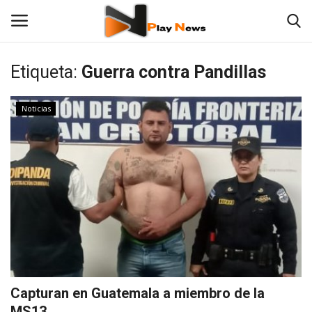
Etiqueta:
Guerra contra Pandillas
Contáctenos
Noticias
TV en Vivo
En Vivo
Noticias
Las 12 Play
Fotos
Capturan en Guatemala a miembro de la
Deportes
MS13