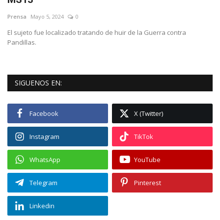
Prensa
Mayo 5, 2024
0
Empresas
El sujeto fue localizado tratando de huir de la Guerra contra
Pandillas.
Videos virales
Cine y TV
SIGUENOS EN:
Tecnología
Facebook
X (Twitter)
Podcast y Audios
Instagram
TikTok
WhatsApp
YouTube
Telegram
Pinterest
Linkedin