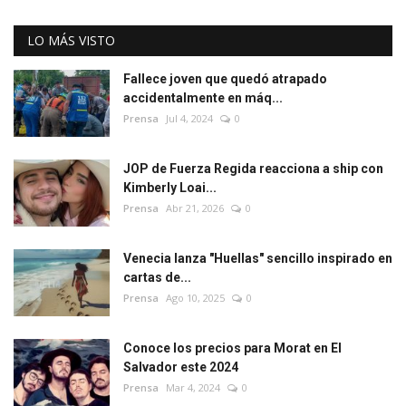
LO MÁS VISTO
Fallece joven que quedó atrapado
accidentalmente en máq...
Prensa
Jul 4, 2024
0
JOP de Fuerza Regida reacciona a ship con
Kimberly Loai...
Prensa
Abr 21, 2026
0
Venecia lanza "Huellas" sencillo inspirado en
cartas de...
Prensa
Ago 10, 2025
0
Conoce los precios para Morat en El
Salvador este 2024
Prensa
Mar 4, 2024
0