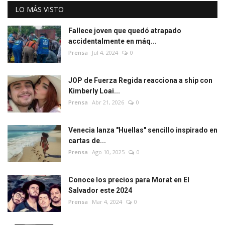
LO MÁS VISTO
Fallece joven que quedó atrapado
accidentalmente en máq...
Prensa
Jul 4, 2024
0
JOP de Fuerza Regida reacciona a ship con
Kimberly Loai...
Prensa
Abr 21, 2026
0
Venecia lanza "Huellas" sencillo inspirado en
cartas de...
Prensa
Ago 10, 2025
0
Conoce los precios para Morat en El
Salvador este 2024
Prensa
Mar 4, 2024
0