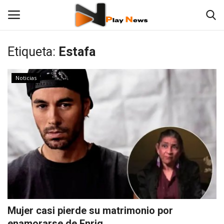
Etiqueta:
Estafa
Noticias
Noticias
Contáctenos
TV en Vivo
En Vivo
Las 12 Play
Fotos
Mujer casi pierde su matrimonio por
Deportes
enamorarse de Enriq...