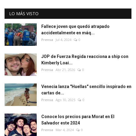
LO MÁS VISTO
Fallece joven que quedó atrapado
accidentalmente en máq...
Prensa
Jul 4, 2024
0
JOP de Fuerza Regida reacciona a ship con
Kimberly Loai...
Prensa
Abr 21, 2026
0
Venecia lanza "Huellas" sencillo inspirado en
cartas de...
Prensa
Ago 10, 2025
0
Conoce los precios para Morat en El
Salvador este 2024
Prensa
Mar 4, 2024
0