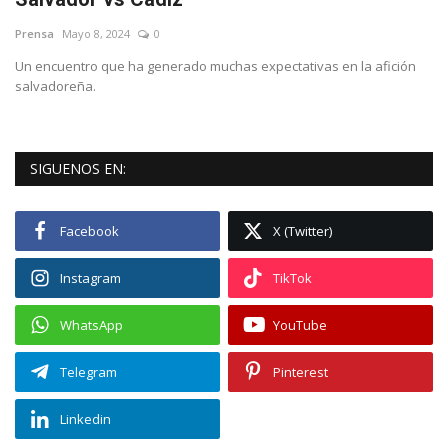
Prensa
Mayo 8, 2024
0
Deportes
Un encuentro que ha generado muchas expectativas en la afición
salvadoreña.
Cine y TV
Videos virales
SIGUENOS EN:
Tecnología
Facebook
X (Twitter)
Podcast y Audios
Instagram
TikTok
WhatsApp
YouTube
Telegram
Pinterest
Linkedin