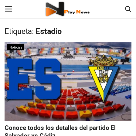
Etiqueta:
Estadio
Contáctenos
Noticias
TV en Vivo
En Vivo
Noticias
Las 12 Play
Fotos
Conoce todos los detalles del partido El
Empresas
Salvador vs Cádiz