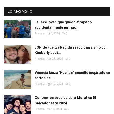
LO MÁS VISTO
Fallece joven que quedó atrapado
accidentalmente en máq...
Prensa
Jul 4, 2024
0
JOP de Fuerza Regida reacciona a ship con
Kimberly Loai...
Prensa
Abr 21, 2026
0
Venecia lanza "Huellas" sencillo inspirado en
cartas de...
Prensa
Ago 10, 2025
0
Conoce los precios para Morat en El
Salvador este 2024
Prensa
Mar 4, 2024
0