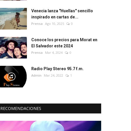
Venecia lanza "Huellas" sencillo
inspirado en cartas de...
Prensa
Ago 10, 2025
0
Conoce los precios para Morat en
El Salvador este 2024
Prensa
Mar 4, 2024
0
Radio Play Stereo 95.7 f.m.
Admin
Mar 24, 2022
1
RECOMENDACIONES