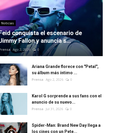
Noticias
Feid conquista el escenario de
Jimmy Fallon y anuncia s...
Prensa
Ago 2, 2026
0
Ariana Grande florece con "Petal",
su álbum más íntimo ...
Prensa
Ago 2, 2026
0
Karol G sorprende a sus fans con el
anuncio de su nuevo...
Prensa
Jul 31, 2026
0
Spider-Man: Brand New Day llega a
los cines con un Pete...