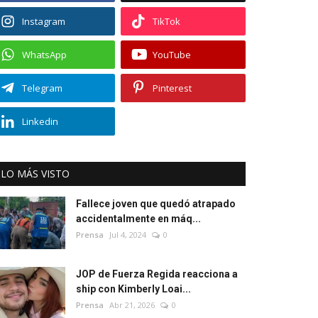
Instagram
TikTok
WhatsApp
YouTube
Telegram
Pinterest
Linkedin
LO MÁS VISTO
Fallece joven que quedó atrapado
accidentalmente en máq...
Prensa
Jul 4, 2024
0
JOP de Fuerza Regida reacciona a
ship con Kimberly Loai...
Prensa
Abr 21, 2026
0