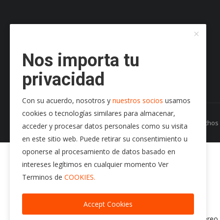
Nos importa tu
privacidad
Con su acuerdo, nosotros y
nuestros socios
usamos
cookies o tecnologías similares para almacenar,
Copyright 2024 Radio Play Stereo- Todos los Derecho
acceder y procesar datos personales como su visita
en este sitio web. Puede retirar su consentimiento u
95.7 f.m.
oponerse al procesamiento de datos basado en
Radio Play Stereo
intereses legítimos en cualquier momento Ver
audio/images/p3.jpg
Terminos de
COOKIES.
https://radioplaystereo.com
https://radioplaystereo.com
Accept Cookies
Exito tras Exito
https://stream.giostreaming.app:2020/stream/radio-playstereo