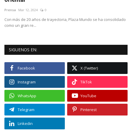
Prensa
Mar 12, 2024
0
Empresas
Con más de 20 años de trayectoria, Plaza Mundo se ha consolidado
como un gran re...
Videos virales
Cine y TV
SIGUENOS EN:
Tecnología
Facebook
X (Twitter)
Podcast y Audios
Instagram
TikTok
WhatsApp
YouTube
Telegram
Pinterest
Linkedin