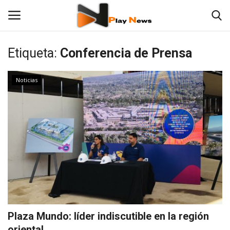
Etiqueta:
Conferencia de Prensa
TV en Vivo
Noticias
En Vivo
Noticias
Contáctenos
Fotos
Las 12 Play
Plaza Mundo: líder indiscutible en la región
Deportes
oriental