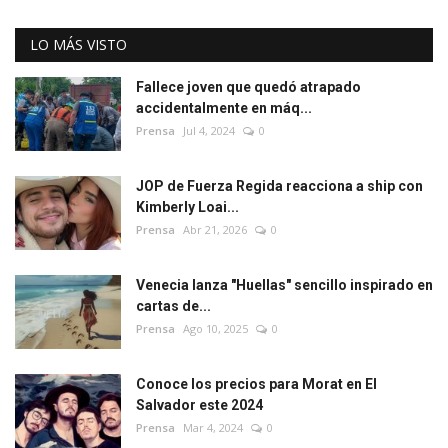
LO MÁS VISTO
Fallece joven que quedó atrapado
accidentalmente en máq...
Prensa
Jul 4, 2024
0
JOP de Fuerza Regida reacciona a ship con
Kimberly Loai...
Prensa
Abr 21, 2026
0
Venecia lanza "Huellas" sencillo inspirado en
cartas de...
Prensa
Ago 10, 2025
0
Conoce los precios para Morat en El
Salvador este 2024
Prensa
Mar 4, 2024
0