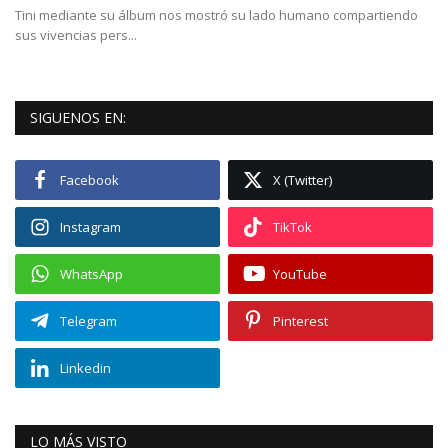
Tini mediante su álbum nos mostró su lado humano compartiendo
sus vivencias pers...
SIGUENOS EN:
Facebook
X (Twitter)
Instagram
TikTok
WhatsApp
YouTube
Telegram
Pinterest
Linkedin
LO MÁS VISTO