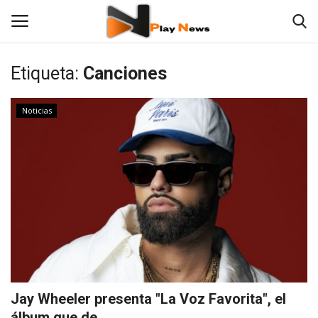
Etiqueta:
Canciones
Noticias
Noticias
Contáctenos
TV en Vivo
En Vivo
Las 12 Play
Fotos
Jay Wheeler presenta "La Voz Favorita", el
Deportes
álbum que de...