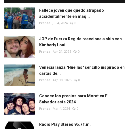
Fallece joven que quedó atrapado
accidentalmente en máq...
Prensa
Jul 4, 2024
0
JOP de Fuerza Regida reacciona a ship con
Kimberly Loai...
Prensa
Abr 21, 2026
0
Venecia lanza "Huellas" sencillo inspirado en
cartas de...
Prensa
Ago 10, 2025
0
Conoce los precios para Morat en El
Salvador este 2024
Prensa
Mar 4, 2024
0
Radio Play Stereo 95.7 f.m.