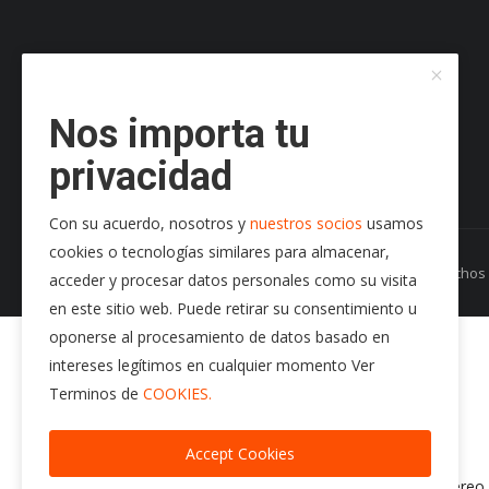
Nos importa tu
privacidad
Con su acuerdo, nosotros y
nuestros socios
usamos
cookies o tecnologías similares para almacenar,
Copyright 2024 Radio Play Stereo- Todos los Derecho
acceder y procesar datos personales como su visita
en este sitio web. Puede retirar su consentimiento u
95.7 f.m.
oponerse al procesamiento de datos basado en
Radio Play Stereo
intereses legítimos en cualquier momento Ver
audio/images/p3.jpg
Terminos de
COOKIES.
https://radioplaystereo.com
https://radioplaystereo.com
Accept Cookies
Exito tras Exito
https://stream.giostreaming.app:2020/stream/radio-playstereo