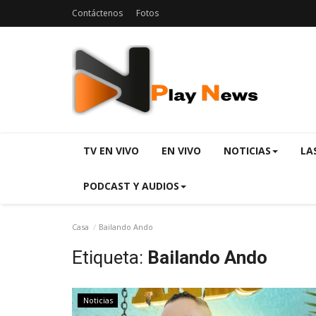
Contáctenos
Fotos
TV EN VIVO
EN VIVO
NOTICIAS
LA
PODCAST Y AUDIOS
Casa
Bailando Ando
Etiqueta:
Bailando Ando
Noticias