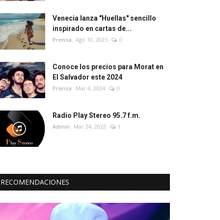
Venecia lanza "Huellas" sencillo
inspirado en cartas de...
Prensa
Ago 10, 2025
0
Conoce los precios para Morat en
El Salvador este 2024
Prensa
Mar 4, 2024
0
Radio Play Stereo 95.7 f.m.
Admin
Mar 24, 2022
1
RECOMENDACIONES