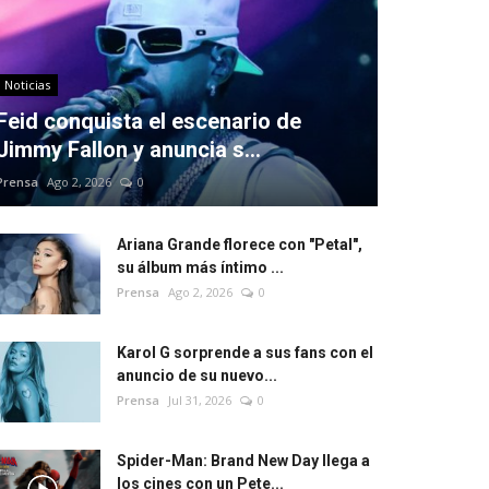
Noticias
Feid conquista el escenario de
Jimmy Fallon y anuncia s...
Prensa
Ago 2, 2026
0
Ariana Grande florece con "Petal",
su álbum más íntimo ...
Prensa
Ago 2, 2026
0
Karol G sorprende a sus fans con el
anuncio de su nuevo...
Prensa
Jul 31, 2026
0
Spider-Man: Brand New Day llega a
los cines con un Pete...