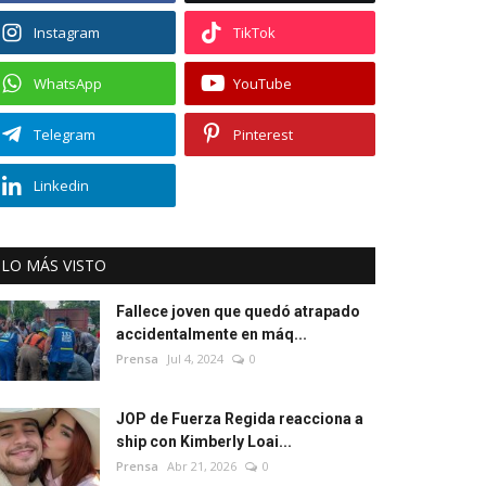
Instagram
TikTok
WhatsApp
YouTube
Telegram
Pinterest
Linkedin
LO MÁS VISTO
Fallece joven que quedó atrapado
accidentalmente en máq...
Prensa
Jul 4, 2024
0
JOP de Fuerza Regida reacciona a
ship con Kimberly Loai...
Prensa
Abr 21, 2026
0