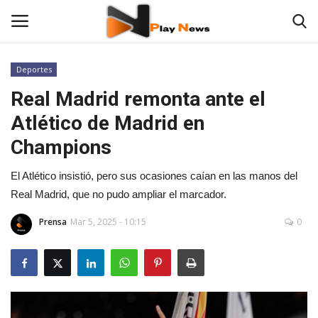
Deportes
Real Madrid remonta ante el
Contáctenos
Atlético de Madrid en
TV en Vivo
Champions
En Vivo
El Atlético insistió, pero sus ocasiones caían en las manos del
Real Madrid, que no pudo ampliar el marcador.
Noticias
Prensa
Mar 5, 2025 - 10:15
0
Las 12 Play
Fotos
Deportes