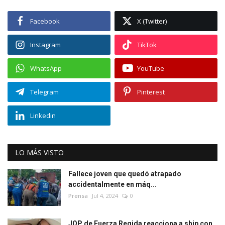
Facebook
X (Twitter)
Instagram
TikTok
WhatsApp
YouTube
Telegram
Pinterest
Linkedin
LO MÁS VISTO
Fallece joven que quedó atrapado
accidentalmente en máq...
Prensa
Jul 4, 2024
0
JOP de Fuerza Regida reacciona a ship con