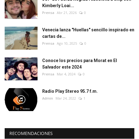
Kimberly Loai...
Prensa
Abr 21, 2026
0
Venecia lanza "Huellas" sencillo inspirado en
cartas de...
Prensa
Ago 10, 2025
0
Conoce los precios para Morat en El
Salvador este 2024
Prensa
Mar 4, 2024
0
Radio Play Stereo 95.7 f.m.
Admin
Mar 24, 2022
1
RECOMENDACIONES