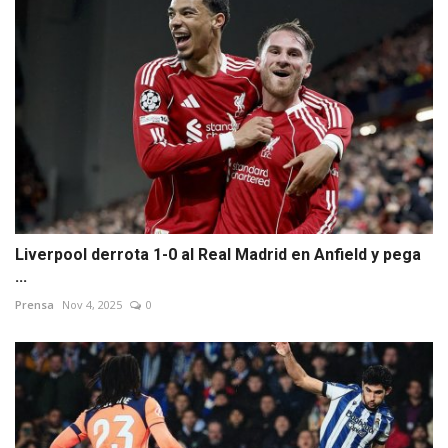
Liverpool derrota 1-0 al Real Madrid en Anfield y pega
...
Prensa
Nov 4, 2025
0