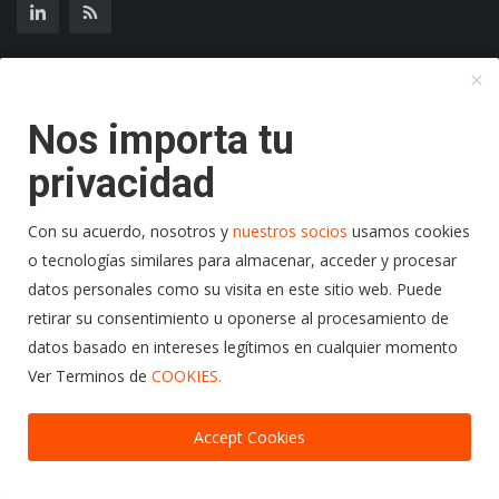
Suscríbase a nuestro boletín
Nos importa tu
Suscribir
privacidad
Con su acuerdo, nosotros y
nuestros socios
usamos cookies
o tecnologías similares para almacenar, acceder y procesar
Copyright 2024 Radio Play Stereo- Todos los Derechos
datos personales como su visita en este sitio web. Puede
Reservados.
retirar su consentimiento u oponerse al procesamiento de
datos basado en intereses legítimos en cualquier momento
Terminos y Condiciones
Politicas de Privacidad
Ver Terminos de
COOKIES.
Politicas de Cookies
Accept Cookies
00:00
00:00