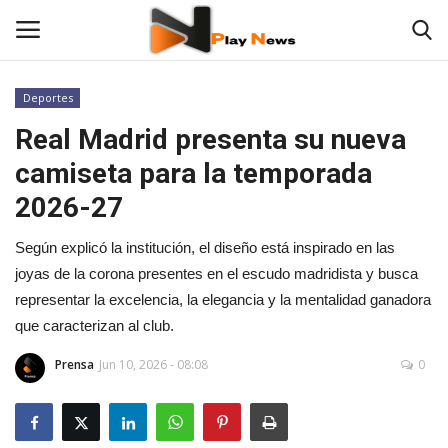
Deportes
Real Madrid presenta su nueva
Noticias
camiseta para la temporada
Contáctenos
2026-27
TV en Vivo
Según explicó la institución, el diseño está inspirado en las
joyas de la corona presentes en el escudo madridista y busca
En Vivo
representar la excelencia, la elegancia y la mentalidad ganadora
que caracterizan al club.
Fotos
Prensa
Jun 10, 2026 - 08:08
0
Las 12 Play
Deportes