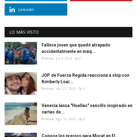
Linkedin
LO MÁS VISTO
Fallece joven que quedó atrapado
accidentalmente en máq...
Prensa
Jul 4, 2024
0
JOP de Fuerza Regida reacciona a ship con
Kimberly Loai...
Prensa
Abr 21, 2026
0
Venecia lanza "Huellas" sencillo inspirado en
cartas de...
Prensa
Ago 10, 2025
0
Conoce los precios para Morat en El