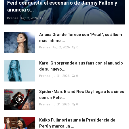
Feid conquista el escenario de Jimmy Fallon y
anuncia s...
Prensa
Ago 2, 2026
0
Ariana Grande florece con "Petal", su álbum
más íntimo ...
Prensa
Ago 2, 2026
0
Karol G sorprende a sus fans con el anuncio
de su nuevo...
Prensa
Jul 31, 2026
0
Spider-Man: Brand New Day llega a los cines
con un Pete...
Prensa
Jul 31, 2026
0
Keiko Fujimori asume la Presidencia de
Perú y marca un ...