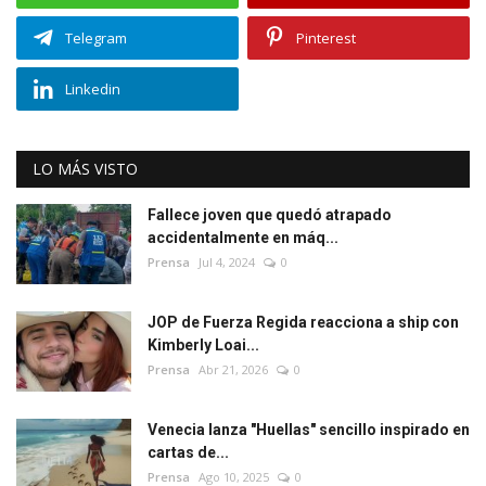
Telegram
Pinterest
Linkedin
LO MÁS VISTO
Fallece joven que quedó atrapado
accidentalmente en máq...
Prensa
Jul 4, 2024
0
JOP de Fuerza Regida reacciona a ship con
Kimberly Loai...
Prensa
Abr 21, 2026
0
Venecia lanza "Huellas" sencillo inspirado en
cartas de...
Prensa
Ago 10, 2025
0