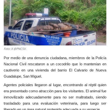
Deportes
Cine y TV
Videos virales
Tecnología
Foto: X @PNCSV.
Por medio de una denuncia ciudadana, miembros de la Policía
Podcast y Audios
Nacional Civil rescataron a un cocodrilo que lo mantenían en
cautiverio en una vivienda del barrio El Calvario de Nueva
Guadalupe, San Miguel.
Agentes policiales llegaron al lugar, encontrando al réptil quien
era presentado como atracción para los visitantes. El animal fue
inmovilizado adecuadamente para no ser maltratado, siendo
trasladado para una evaluación veterinaria, para luego ser
liberado en un área natural protegida adecuada a su especie.