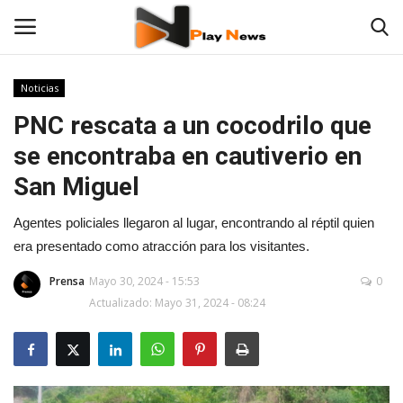
Noticias
PNC rescata a un cocodrilo que
TV en Vivo
se encontraba en cautiverio en
En Vivo
San Miguel
Noticias
Agentes policiales llegaron al lugar, encontrando al réptil quien
era presentado como atracción para los visitantes.
Contáctenos
Prensa
Mayo 30, 2024 - 15:53
0
Actualizado: Mayo 31, 2024 - 08:24
Las 12 Play
Fotos
Empresas