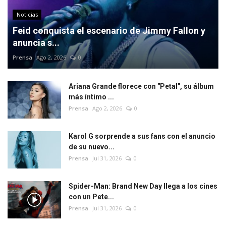
Noticias
Feid conquista el escenario de Jimmy Fallon y
anuncia s...
Prensa
Ago 2, 2026
0
Ariana Grande florece con "Petal", su álbum
más íntimo ...
Prensa
Ago 2, 2026
0
Karol G sorprende a sus fans con el anuncio
de su nuevo...
Prensa
Jul 31, 2026
0
Spider-Man: Brand New Day llega a los cines
con un Pete...
Prensa
Jul 31, 2026
0