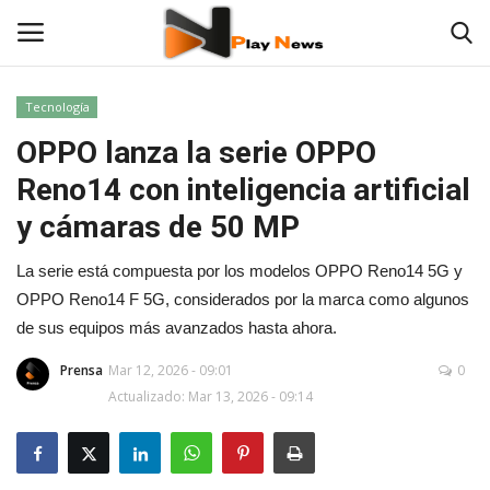
Tecnología
OPPO lanza la serie OPPO
TV en Vivo
Reno14 con inteligencia artificial
En Vivo
y cámaras de 50 MP
Contáctenos
La serie está compuesta por los modelos OPPO Reno14 5G y
OPPO Reno14 F 5G, considerados por la marca como algunos
Noticias
de sus equipos más avanzados hasta ahora.
Las 12 Play
Prensa
Mar 12, 2026 - 09:01
0
Actualizado: Mar 13, 2026 - 09:14
Fotos
Deportes