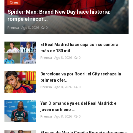
Cines
Spider-Man: Brand New Day hace historia:
rompe el récor...
Prensa
Ago 8, 2026
0
El Real Madrid hace caja con su cantera:
más de 180 mil...
Prensa
Ago 8, 2026
0
Barcelona va por Rodri: el City rechaza la
primera ofer...
Prensa
Ago 8, 2026
0
Yan Diomandé ya es del Real Madrid: el
joven marfileño ...
Prensa
Ago 8, 2026
0
El caso de María Camila Potosí estremece a