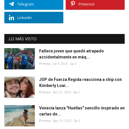
Telegram
Pinterest
Linkedin
LO MÁS VISTO
Fallece joven que quedó atrapado
accidentalmente en máq...
Prensa
Jul 4, 2024
0
JOP de Fuerza Regida reacciona a ship con
Kimberly Loai...
Prensa
Abr 21, 2026
0
Venecia lanza "Huellas" sencillo inspirado en
cartas de...
Prensa
Ago 10, 2025
0