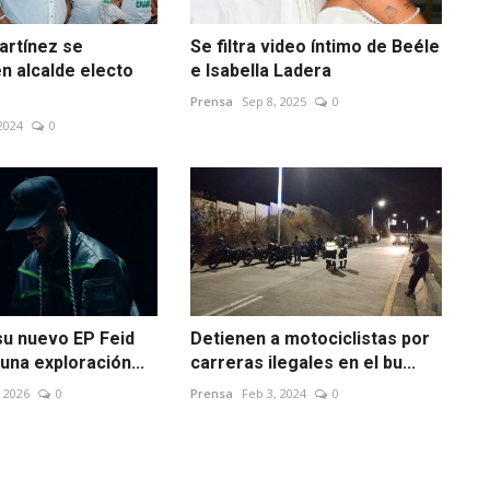
artínez se
Se filtra video íntimo de Beéle
n alcalde electo
e Isabella Ladera
Prensa
Sep 8, 2025
0
2024
0
su nuevo EP Feid
Detienen a motociclistas por
 una exploración...
carreras ilegales en el bu...
 2026
0
Prensa
Feb 3, 2024
0