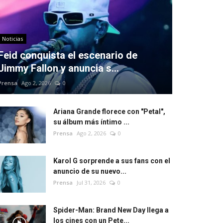
Noticias
Feid conquista el escenario de
Jimmy Fallon y anuncia s...
Prensa
Ago 2, 2026
0
Ariana Grande florece con "Petal",
su álbum más íntimo ...
Prensa
Ago 2, 2026
0
Karol G sorprende a sus fans con el
anuncio de su nuevo...
Prensa
Jul 31, 2026
0
Spider-Man: Brand New Day llega a
los cines con un Pete...