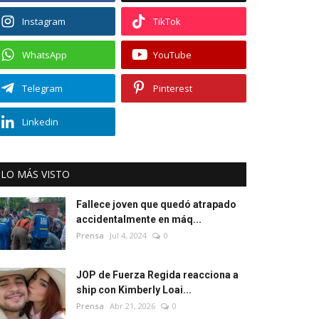
Instagram
TikTok
WhatsApp
YouTube
Telegram
Pinterest
Linkedin
LO MÁS VISTO
Fallece joven que quedó atrapado
accidentalmente en máq...
Prensa
Jul 4, 2024
0
JOP de Fuerza Regida reacciona a
ship con Kimberly Loai...
Prensa
Abr 21, 2026
0