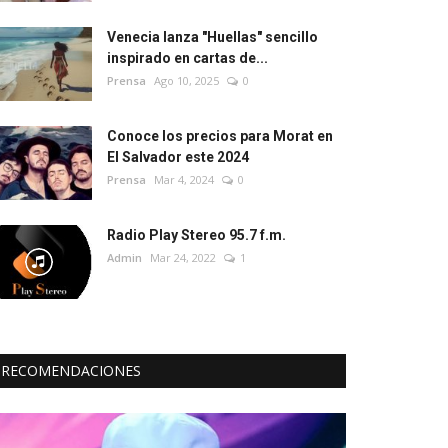
Venecia lanza "Huellas" sencillo
inspirado en cartas de...
Prensa
Ago 10, 2025
0
Conoce los precios para Morat en
El Salvador este 2024
Prensa
Mar 4, 2024
0
Radio Play Stereo 95.7 f.m.
Admin
Mar 24, 2022
1
RECOMENDACIONES