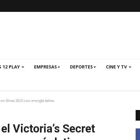
S 12 PLAY
EMPRESAS
DEPORTES
CINE Y TV
ion Show 2025 con energía latina
el Victoria’s Secret