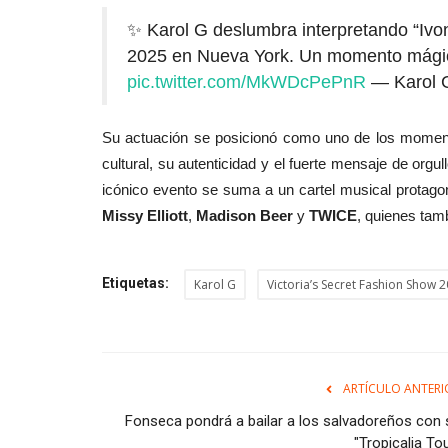
✨ Karol G deslumbra interpretando “Ivon
2025 en Nueva York. Un momento mágic
pic.twitter.com/MkWDcPePnR
— Karol 
Su actuación se posicionó como uno de los momen
cultural, su autenticidad y el fuerte mensaje de orgul
icónico evento se suma a un cartel musical protag
Missy Elliott
,
Madison Beer
y
TWICE
, quienes tam
Etiquetas:
Karol G
Victoria’s Secret Fashion Show 
ARTÍCULO ANTERI
Fonseca pondrá a bailar a los salvadoreños con 
"Tropicalia To