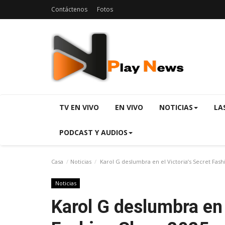
Contáctenos
Fotos
TV EN VIVO
EN VIVO
NOTICIAS
LA
PODCAST Y AUDIOS
Casa
Noticias
Karol G deslumbra en el Victoria’s Secret Fash
Noticias
Karol G deslumbra en 