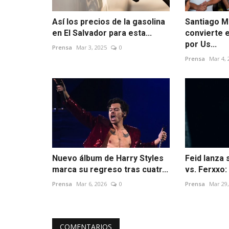
Así los precios de la gasolina
Santiago M
en El Salvador para esta...
convierte e
por Us...
Prensa
Mar 3, 2025
0
Prensa
Mar 4, 
Nuevo álbum de Harry Styles
Feid lanza 
marca su regreso tras cuatr...
vs. Ferxxo:
Prensa
Mar 6, 2026
0
Prensa
Mar 29,
COMENTARIOS