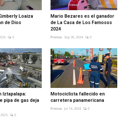
Kimberly Loaiza
Mario Bezares es el ganador
an de Dios
de La Casa de Los Famosos
2024
2026
0
Prensa
Sep 30, 2024
0
 Iztapalapa:
Motociclista fallecido en
e pipa de gas deja
carretera panamericana
Prensa
Jul 16, 2024
0
 2025
0