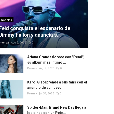
Noticias
Feid conquista el escenario de
Jimmy Fallon y anuncia s...
Prensa
Ago 2, 2026
0
Ariana Grande florece con "Petal",
su álbum más íntimo ...
Prensa
Ago 2, 2026
0
Karol G sorprende a sus fans con el
anuncio de su nuevo...
Prensa
Jul 31, 2026
0
Spider-Man: Brand New Day llega a
los cines con un Pete...