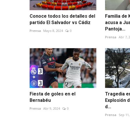
Conoce todos los detalles del
Familia de 
partido El Salvador vs Cádiz
acusa a Ju
Pantoja...
Prensa
Mayo 8, 2024
0
Prensa
Abr 7, 
Fiesta de goles en el
Tragedia en
Bernabéu
Explosión d
d...
Prensa
Abr 9, 2024
0
Prensa
Sep 11,