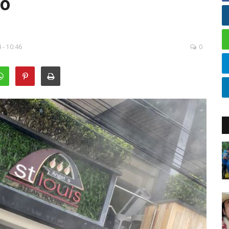
co
4 - 10:46
0