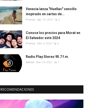
Venecia lanza "Huellas" sencillo
inspirado en cartas de...
Prensa
Ago 10, 2025
0
Conoce los precios para Morat en
El Salvador este 2024
Prensa
Mar 4, 2024
0
Radio Play Stereo 95.7 f.m.
Admin
Mar 24, 2022
1
RECOMENDACIONES