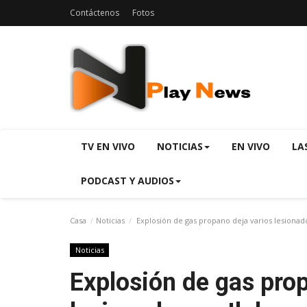
Contáctenos
Fotos
TV EN VIVO
NOTICIAS
EN VIVO
LA
PODCAST Y AUDIOS
Casa
Noticias
Explosión de gas propano deja varios lesionad
Noticias
Explosión de gas prop