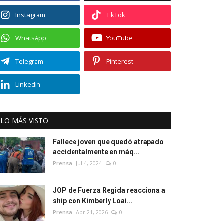
Instagram
TikTok
WhatsApp
YouTube
Telegram
Pinterest
Linkedin
LO MÁS VISTO
Fallece joven que quedó atrapado
accidentalmente en máq...
Prensa
Jul 4, 2024
0
JOP de Fuerza Regida reacciona a
ship con Kimberly Loai...
Prensa
Abr 21, 2026
0