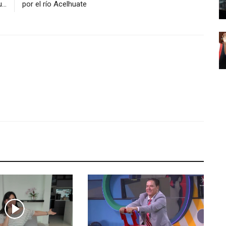
...
por el río Acelhuate