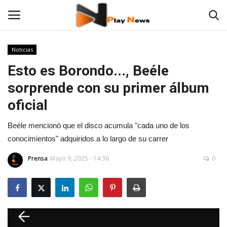
Noticias
Esto es Borondo..., Beéle
Contáctenos
sorprende con su primer álbum
TV en Vivo
oficial
En Vivo
Beéle mencionó que el disco acumula "cada uno de los
conocimientos" adquiridos a lo largo de su carrer
Noticias
Prensa
Mayo 9, 2025 - 14:36
0
Las 12 Play
Fotos
Deportes