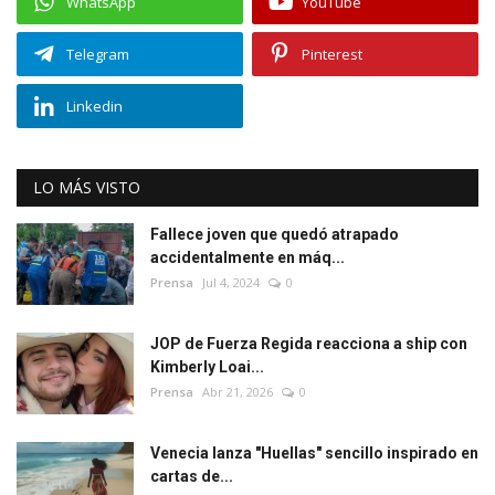
WhatsApp
YouTube
Telegram
Pinterest
Linkedin
LO MÁS VISTO
Fallece joven que quedó atrapado
accidentalmente en máq...
Prensa
Jul 4, 2024
0
JOP de Fuerza Regida reacciona a ship con
Kimberly Loai...
Prensa
Abr 21, 2026
0
Venecia lanza "Huellas" sencillo inspirado en
cartas de...