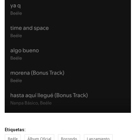
Etiquetas:
Beéle
Álbum Oficial
Borondo
Lanzamiento