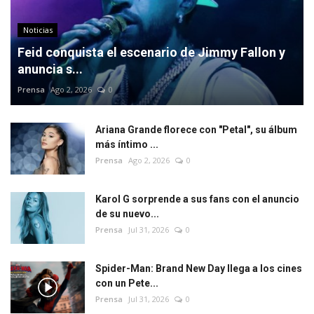
Noticias
Feid conquista el escenario de Jimmy Fallon y
anuncia s...
Prensa
Ago 2, 2026
0
Ariana Grande florece con "Petal", su álbum
más íntimo ...
Prensa
Ago 2, 2026
0
Karol G sorprende a sus fans con el anuncio
de su nuevo...
Prensa
Jul 31, 2026
0
Spider-Man: Brand New Day llega a los cines
con un Pete...
Prensa
Jul 31, 2026
0