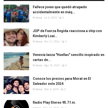
Fallece joven que quedó atrapado
accidentalmente en máq...
Prensa
Jul 4, 2024
0
JOP de Fuerza Regida reacciona a ship con
Kimberly Loai...
Prensa
Abr 21, 2026
0
Venecia lanza "Huellas" sencillo inspirado en
cartas de...
Prensa
Ago 10, 2025
0
Conoce los precios para Morat en El
Salvador este 2024
Prensa
Mar 4, 2024
0
Radio Play Stereo 95.7 f.m.
Admin
Mar 24, 2022
1