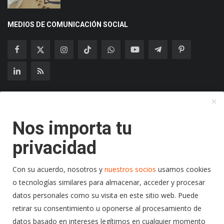
MEDIOS DE COMUNICACIÓN SOCIAL
Suscríbase a nuestro boletín
Nos importa tu
Suscribir
privacidad
Con su acuerdo, nosotros y
nuestros socios
usamos cookies
o tecnologías similares para almacenar, acceder y procesar
Copyright 2024 Radio Play Stereo- Todos los Derechos
datos personales como su visita en este sitio web. Puede
Reservados.
retirar su consentimiento u oponerse al procesamiento de
datos basado en intereses legítimos en cualquier momento
Terminos y Condiciones
Politicas de Privacidad