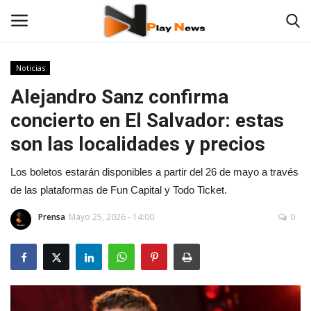
Noticias
Alejandro Sanz confirma
Contáctenos
concierto en El Salvador: estas
TV en Vivo
son las localidades y precios
En Vivo
Los boletos estarán disponibles a partir del 26 de mayo a través
de las plataformas de Fun Capital y Todo Ticket.
Noticias
Prensa
Mayo 25, 2026 - 14:00
0
Las 12 Play
Fotos
Deportes