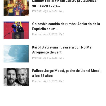
Lamine Yamal y Ryan Castro protagonizan
un inesperado e...
Prensa
Ago 9, 2026
0
Colombia cambia de rumbo: Abelardo de la
Espriella asum...
Prensa
Ago 9, 2026
0
Karol G abre una nueva era con No Me
Arrepiento de Sent...
Prensa
Ago 9, 2026
0
Fallece Jorge Messi, padre de Lionel Messi,
a los 68 años
Prensa
Ago 8, 2026
0