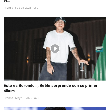
vi...
Prensa
Feb 25, 2025
0
Esto es Borondo..., Beéle sorprende con su primer
álbum...
Prensa
Mayo 9, 2025
0