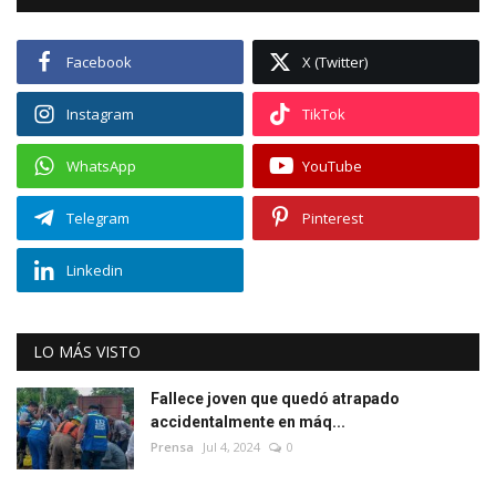
Facebook
X (Twitter)
Instagram
TikTok
WhatsApp
YouTube
Telegram
Pinterest
Linkedin
LO MÁS VISTO
Fallece joven que quedó atrapado
accidentalmente en máq...
Prensa
Jul 4, 2024
0